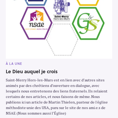
M
À LA UNE
A
I
Le Dieu auquel je crois
N
C
Saint-Merry Hors-les-Murs est en lien avec d’autres sites
A
T
animés par des chrétiens d’ouverture en dialogue, avec
E
G
lesquels nous entretenons des liens fraternels. Ils relaient
O
certains de nos articles, et nous faisons de même. Nous
R
Y
publions ici un article de Martin Thielen, pasteur de l'église
méthodiste unie des USA, paru sur le site de nos ami.e.s de
NSAE (Nous sommes aussi l’Église)