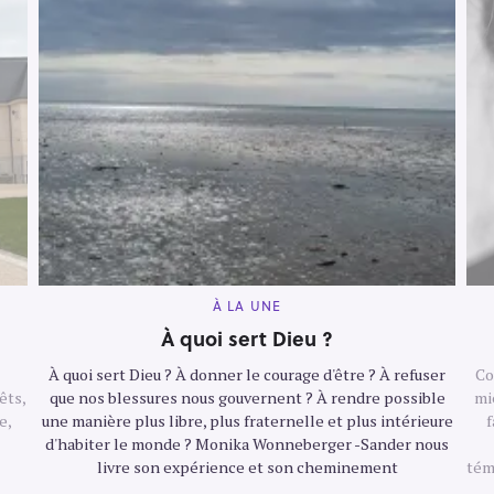
M
À LA UNE
A
I
À quoi sert Dieu ?
N
C
À quoi sert Dieu ? À donner le courage d'être ? À refuser
Co
A
T
êts,
que nos blessures nous gouvernent ? À rendre possible
mi
E
G
e,
une manière plus libre, plus fraternelle et plus intérieure
f
O
d'habiter le monde ? Monika Wonneberger -Sander nous
R
Y
livre son expérience et son cheminement
tém