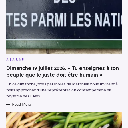
M
À LA UNE
A
I
Dimanche 19 juillet 2026. « Tu enseignes à ton
N
peuple que le juste doit être humain »
C
A
T
En ce dimanche, trois paraboles de Matthieu nous invitent à
E
G
nous approcher d'une représentation contemporaine du
O
royaume des Cieux.
R
Y
Read More