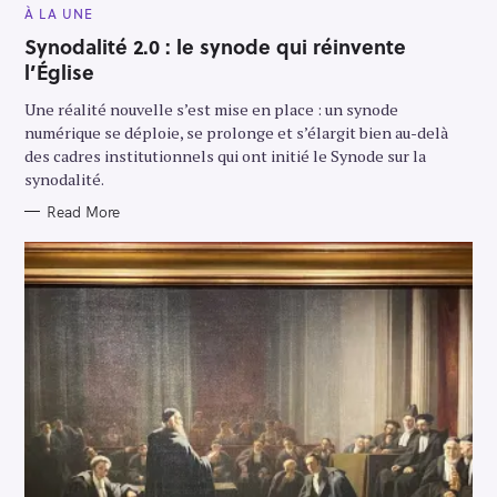
M
À LA UNE
A
I
Synodalité 2.0 : le synode qui réinvente
N
l’Église
C
A
T
Une réalité nouvelle s’est mise en place : un synode
E
G
numérique se déploie, se prolonge et s’élargit bien au-delà
O
des cadres institutionnels qui ont initié le Synode sur la
R
Y
synodalité.
Read More