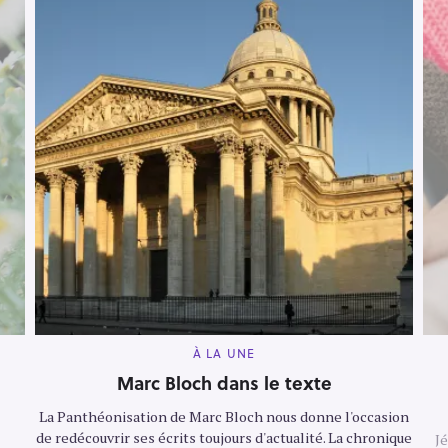
M
À LA UNE
A
I
Marc Bloch dans le texte
N
C
La Panthéonisation de Marc Bloch nous donne l'occasion
A
T
de redécouvrir ses écrits toujours d'actualité. La chronique
Jé
E