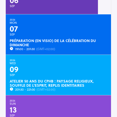
SEP
2026
MON
07
SEP
PRÉPARATION (EN VISIO) DE LA CÉLÉBRATION DU
DIMANCHE
19h00 - 20h30
(GMT+02:00)
2026
WED
09
SEP
ATELIER 50 ANS DU CPHB : PAYSAGE RELIGIEUX,
SOUFFLE DE L'ESPRIT, REPLIS IDENTITAIRES
20h30 - 22h30
(GMT+02:00)
2026
SUN
13
SEP