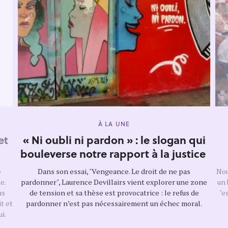
M
À LA UNE
A
I
et
« Ni oubli ni pardon » : le slogan qui
N
C
bouleverse notre rapport à la justice
A
T
E
e
Dans son essai, "Vengeance. Le droit de ne pas
Nou
G
e.
pardonner", Laurence Devillairs vient explorer une zone
un 
O
R
us
de tension et sa thèse est provocatrice : le refus de
"e
Y
t et
pardonner n’est pas nécessairement un échec moral.
i.