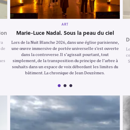
M
ART
A
I
ion
Marie-Luce Nadal. Sous la peau du ciel
N
D
C
ra
Lors de la Nuit Blanche 2026, dans une église parisienne,
A
T
 de
une œuvre immersive de portée universelle s’est ouverte
Le
E
G
dans la controverse. Il s’agissait pourtant, tout
co
O
mes
simplement, de la transposition du principe de l’arbre à
S
R
Y
souhaits dans un espace de voix débordant les limites du
bâtiment. La chronique de Jean Deuzèmes.