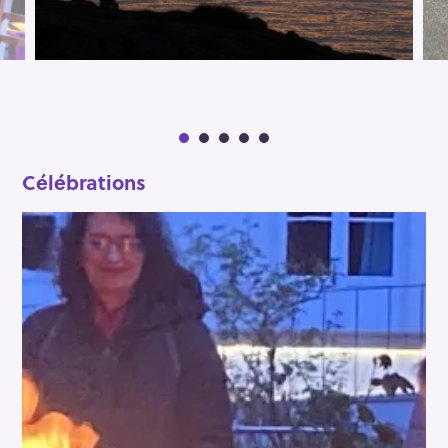
M
A
I
N
C
A
T
Célébrations
E
G
O
R
Y