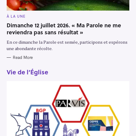
M
À LA UNE
A
I
Dimanche 12 juillet 2026. « Ma Parole ne me
N
reviendra pas sans résultat »
C
A
T
En ce dimanche la Parole est semée, participons et espérons
E
G
une abondante récolte.
O
R
Read More
Y
Vie de l’Église