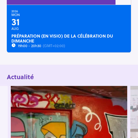
2026
MON
31
AUG
PRÉPARATION (EN VISIO) DE LA CÉLÉBRATION DU
DIMANCHE
19h00 - 20h30
(GMT+02:00)
Actualité