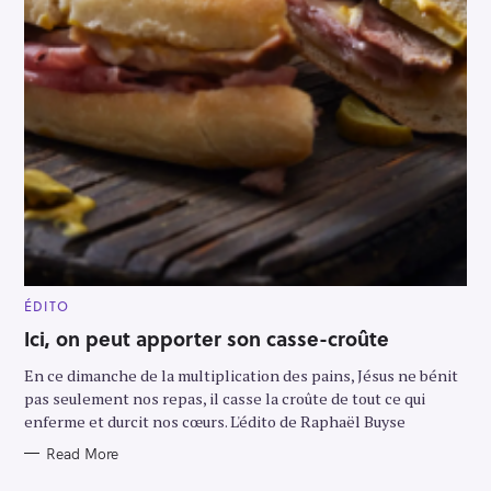
S
e
a
r
c
h
f
o
M
ÉDITO
A
r
I
Ici, on peut apporter son casse-croûte
N
:
C
En ce dimanche de la multiplication des pains, Jésus ne bénit
A
T
pas seulement nos repas, il casse la croûte de tout ce qui
E
G
enferme et durcit nos cœurs. L'édito de Raphaël Buyse
O
R
Read More
Y