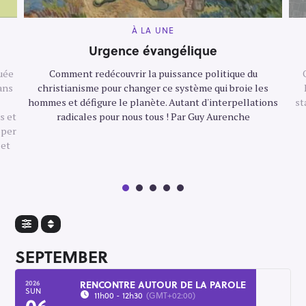
M
À LA UNE
A
I
Urgence évangélique
N
C
quée
Comment redécouvrir la puissance politique du
A
T
ans
christianisme pour changer ce système qui broie les
E
G
hommes et défigure le planète. Autant d'interpellations
st
O
s et
radicales pour nous tous ! Par Guy Aurenche
R
Y
pper
 et
SEPTEMBER
RENCONTRE AUTOUR DE LA PAROLE
2026
SUN
11h00 - 12h30
(GMT+02:00)
06