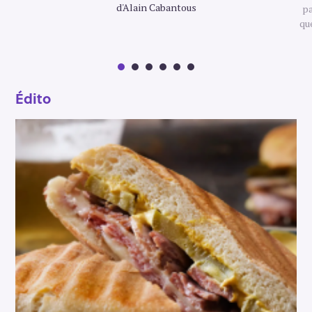
G
d'Alain Cabantous
pa
O
qu
R
Y
Édito