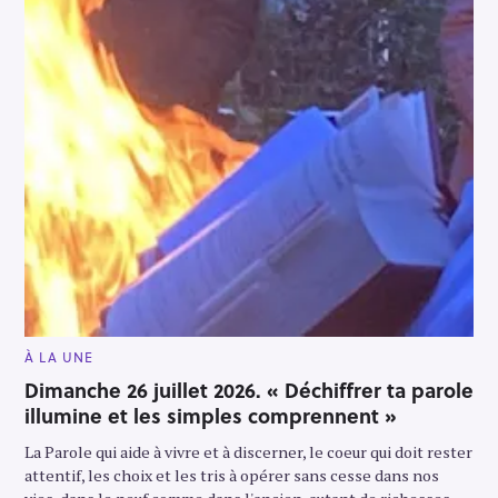
M
À LA UNE
A
I
Dimanche 26 juillet 2026. « Déchiffrer ta parole
N
illumine et les simples comprennent »
C
A
T
La Parole qui aide à vivre et à discerner, le coeur qui doit rester
E
G
attentif, les choix et les tris à opérer sans cesse dans nos
O