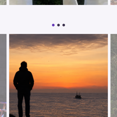
M
A
I
N
C
A
T
E
G
O
R
Y