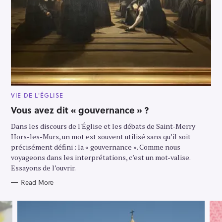
M
VIE DE L'ÉGLISE
A
I
Vous avez dit « gouvernance » ?
N
C
Dans les discours de l'Église et les débats de Saint-Merry
A
T
Hors-les-Murs, un mot est souvent utilisé sans qu’il soit
E
G
précisément défini : la « gouvernance ». Comme nous
O
voyageons dans les interprétations, c’est un mot-valise.
R
Y
Essayons de l’ouvrir.
Read More