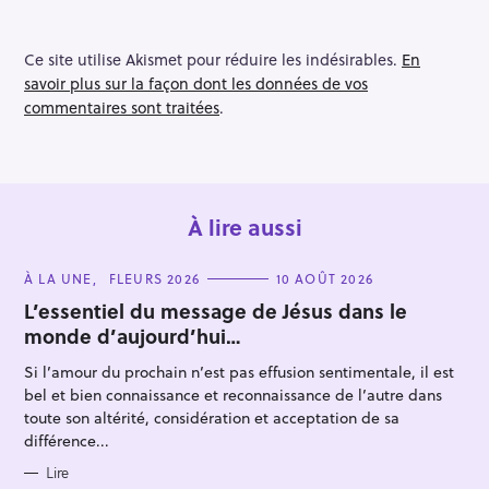
Ce site utilise Akismet pour réduire les indésirables.
En
savoir plus sur la façon dont les données de vos
commentaires sont traitées
.
À lire aussi
C
À LA UNE
FLEURS 2026
10 AOÛT 2026
A
T
L’essentiel du message de Jésus dans le
E
monde d’aujourd’hui…
G
O
R
Si l’amour du prochain n’est pas effusion sentimentale, il est
I
E
bel et bien connaissance et reconnaissance de l’autre dans
S
toute son altérité, considération et acceptation de sa
différence...
Lire