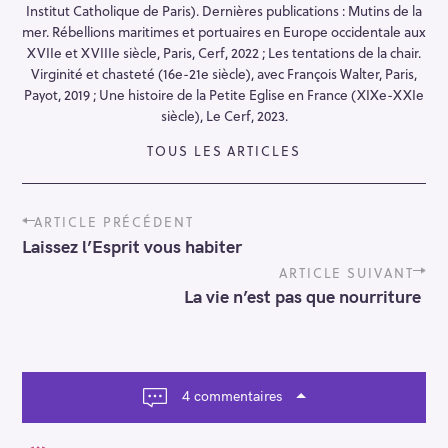
Institut Catholique de Paris). Dernières publications : Mutins de la
mer. Rébellions maritimes et portuaires en Europe occidentale aux
XVIIe et XVIIIe siècle, Paris, Cerf, 2022 ; Les tentations de la chair.
Virginité et chasteté (16e-21e siècle), avec François Walter, Paris,
Payot, 2019 ; Une histoire de la Petite Eglise en France (XIXe-XXIe
siècle), Le Cerf, 2023.
TOUS LES ARTICLES
P
ARTICLE PRÉCÉDENT
o
Laissez l’Esprit vous habiter
s
t
ARTICLE SUIVANT
n
La vie n’est pas que nourriture
a
v
i
g
a
4 commentaires
t
i