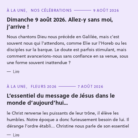
C
À LA UNE
NOS CÉLÉBRATIONS
9 AOÛT 2026
A
T
Dimanche 9 août 2026. Allez-y sans moi,
E
j’arrive !
G
O
R
Nous chantons Dieu nous précède en Galilée, mais c'est
I
E
souvent nous qui l'attendons, comme Elie sur l'Horeb ou les
S
disciples sur la barque. Le doute est parfois stimulant, mais
comment avancerions-nous sans confiance en sa venue, sous
une forme souvent inattendue ?
Lire
C
À LA UNE
FLEURS 2026
7 AOÛT 2026
A
T
L’essentiel du message de Jésus dans le
E
monde d’aujourd’hui…
G
O
R
le Christ renverse les puissants de leur trône, il élève les
I
E
humbles. Notre époque a donc furieusement besoin de lui. Il
S
dérange l'ordre établi... Christine nous parle de son essentiel
Lire