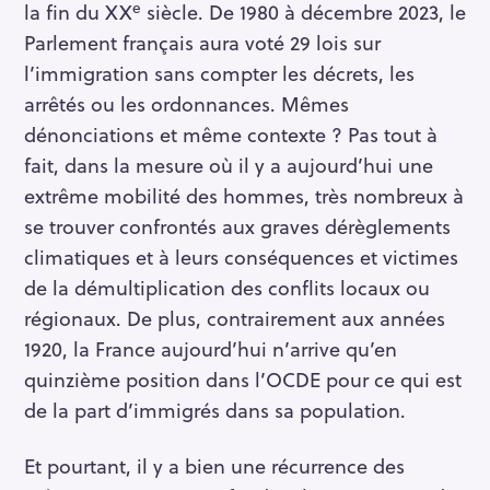
e
la fin du XX
siècle. De 1980 à décembre 2023, le
Parlement français aura voté 29 lois sur
l’immigration sans compter les décrets, les
R
arrêtés ou les ordonnances. Mêmes
e
dénonciations et même contexte ? Pas tout à
c
fait, dans la mesure où il y a aujourd’hui une
h
extrême mobilité des hommes, très nombreux à
e
se trouver confrontés aux graves dérèglements
r
climatiques et à leurs conséquences et victimes
c
h
de la démultiplication des conflits locaux ou
e
régionaux. De plus, contrairement aux années
r
1920, la France aujourd’hui n’arrive qu’en
quinzième position dans l’OCDE pour ce qui est
de la part d’immigrés dans sa population.
Et pourtant, il y a bien une récurrence des