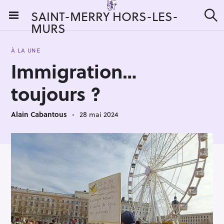
S
SAINT-MERRY HORS-LES-
k
MURS
R
i
e
c
p
h
À LA UNE
t
e
Immigration…
r
o
c
c
h
toujours ?
e
o
r
n
:
Alain Cabantous
28 mai 2024
t
e
n
t