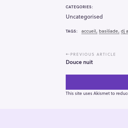
CATEGORIES
Uncategorised
accueil
basiliade
dj 
TAGS
P
PREVIOUS ARTICLE
o
Douce nuit
s
t
n
a
v
This site uses Akismet to redu
i
g
a
t