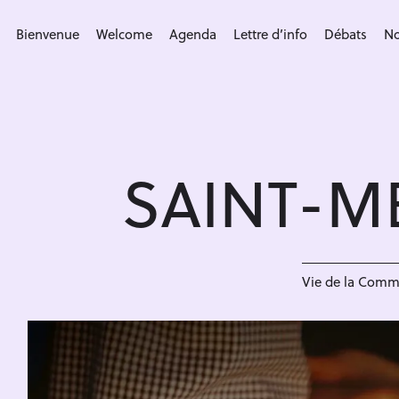
S
k
Bienvenue
Welcome
Agenda
Lettre d’info
Débats
No
i
p
t
o
c
SAINT-M
o
n
t
e
n
Vie de la Com
t