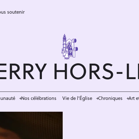
us soutenir
ERRY HORS-
munauté
Nos célébrations
Vie de l’Église
Chroniques
Art e