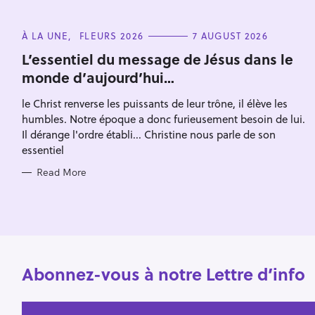
i
o
n
C
À LA UNE
FLEURS 2026
7 AUGUST 2026
A
T
L’essentiel du message de Jésus dans le
E
monde d’aujourd’hui…
G
O
R
le Christ renverse les puissants de leur trône, il élève les
I
E
humbles. Notre époque a donc furieusement besoin de lui.
S
Il dérange l'ordre établi... Christine nous parle de son
essentiel
Read More
Abonnez-vous à notre Lettre d’info