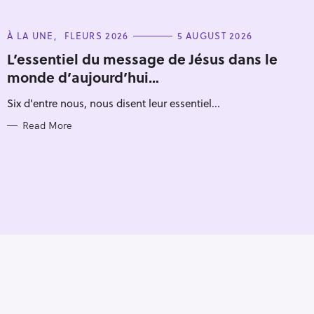
C
À LA UNE
FLEURS 2026
5 AUGUST 2026
A
T
L’essentiel du message de Jésus dans le
E
monde d’aujourd’hui…
G
O
R
Six d'entre nous, nous disent leur essentiel...
I
E
S
Read More