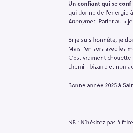
r
Un confiant qui se conf
c
qui donne de l’énergie à l
h
Anonymes
. Parler au « j
f
o
Si je suis honnête, je 
r
Mais j’en sors avec les
:
C’est vraiment chouette 
chemin bizarre et nomad
Bonne année 2025 à Sain
NB : N’hésitez pas à fai