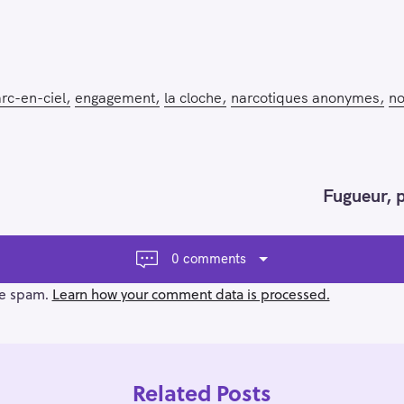
arc-en-ciel
engagement
la cloche
narcotiques anonymes
no
Fugueur, 
0 comments
ce spam.
Learn how your comment data is processed.
Related Posts