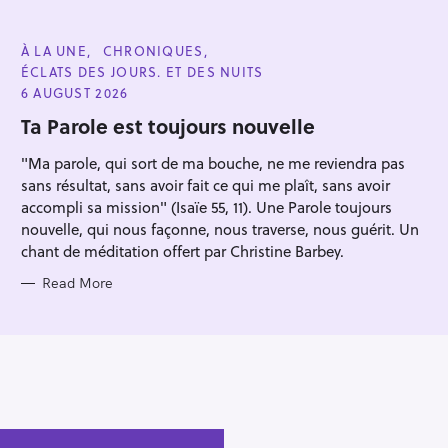
C
À LA UNE
CHRONIQUES
A
ÉCLATS DES JOURS. ET DES NUITS
T
E
6 AUGUST 2026
G
O
Ta Parole est toujours nouvelle
R
I
"Ma parole, qui sort de ma bouche, ne me reviendra pas
E
S
sans résultat, sans avoir fait ce qui me plaît, sans avoir
accompli sa mission" (Isaïe 55, 11). Une Parole toujours
nouvelle, qui nous façonne, nous traverse, nous guérit. Un
chant de méditation offert par Christine Barbey.
Read More