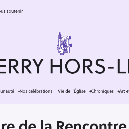
us soutenir
ERRY HORS-
munauté
Nos célébrations
Vie de l’Église
Chroniques
Art e
re de la Rencontre