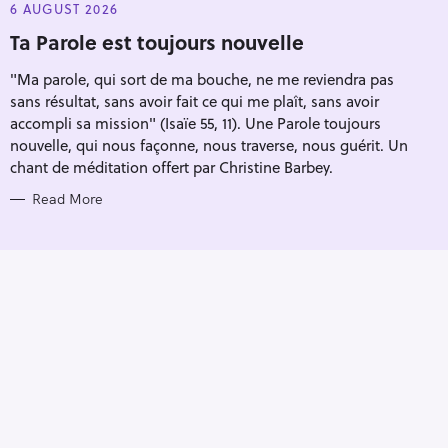
E
6 AUGUST 2026
G
O
Ta Parole est toujours nouvelle
R
I
"Ma parole, qui sort de ma bouche, ne me reviendra pas
E
S
sans résultat, sans avoir fait ce qui me plaît, sans avoir
accompli sa mission" (Isaïe 55, 11). Une Parole toujours
nouvelle, qui nous façonne, nous traverse, nous guérit. Un
chant de méditation offert par Christine Barbey.
Read More