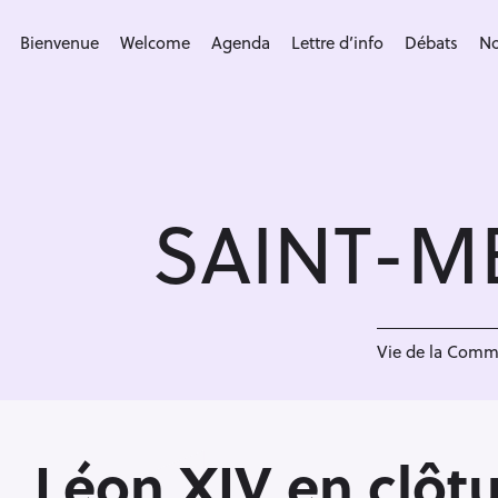
S
k
Bienvenue
Welcome
Agenda
Lettre d’info
Débats
No
i
p
t
o
c
SAINT-M
o
n
t
e
n
Vie de la Com
t
Léon XIV en clôtu