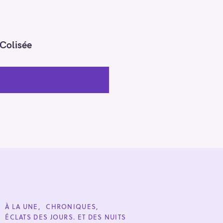
 Colisée
C
À LA UNE
CHRONIQUES
A
ÉCLATS DES JOURS. ET DES NUITS
T