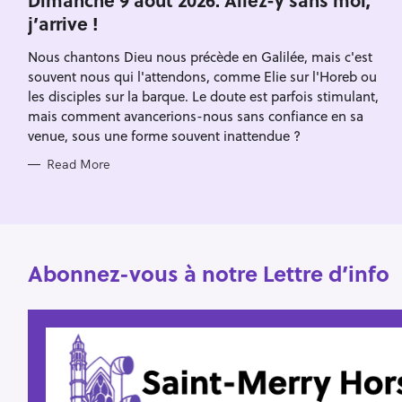
E
h
j’arrive !
G
O
f
R
Nous chantons Dieu nous précède en Galilée, mais c'est
I
o
E
souvent nous qui l'attendons, comme Elie sur l'Horeb ou
S
r
les disciples sur la barque. Le doute est parfois stimulant,
:
mais comment avancerions-nous sans confiance en sa
venue, sous une forme souvent inattendue ?
Read More
Abonnez-vous à notre Lettre d’info