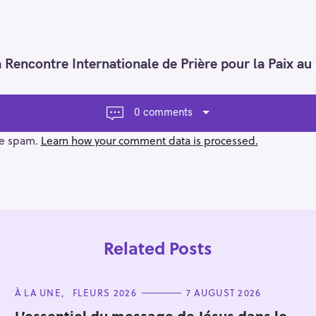
 Rencontre Internationale de Prière pour la Paix au
0 comments
ce spam.
Learn how your comment data is processed.
Related Posts
C
À LA UNE
FLEURS 2026
7 AUGUST 2026
A
T
L’essentiel du message de Jésus dans le