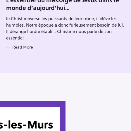
Press Esc to cancel.
E
monde d’aujourd’hui…
G
O
R
le Christ renverse les puissants de leur trône, il élève les
I
E
humbles. Notre époque a donc furieusement besoin de lui.
S
Il dérange l'ordre établi... Christine nous parle de son
essentiel
Read More