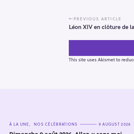
P
PREVIOUS ARTICLE
o
Léon XIV en clôture de la
s
t
n
a
v
This site uses Akismet to redu
i
g
a
t
i
S
o
e
n
a
r
C
À LA UNE
NOS CÉLÉBRATIONS
9 AUGUST 2026
A
c
T
Dimanche 9 août 2026. Allez-y sans moi,