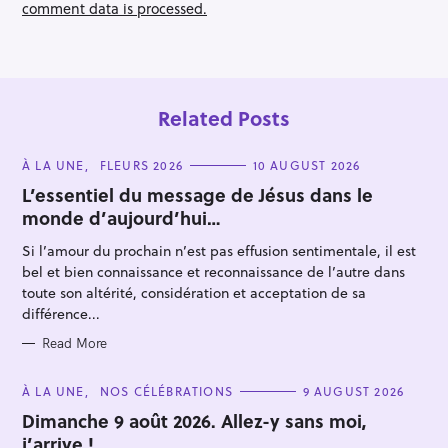
comment data is processed.
i
o
n
Related Posts
C
À LA UNE
FLEURS 2026
10 AUGUST 2026
A
T
L’essentiel du message de Jésus dans le
E
monde d’aujourd’hui…
G
O
R
Si l’amour du prochain n’est pas effusion sentimentale, il est
I
E
bel et bien connaissance et reconnaissance de l’autre dans
S
S
toute son altérité, considération et acceptation de sa
e
différence...
a
Read More
r
c
C
À LA UNE
NOS CÉLÉBRATIONS
9 AUGUST 2026
h
A
T
Dimanche 9 août 2026. Allez-y sans moi,
f
E
j’arrive !
G