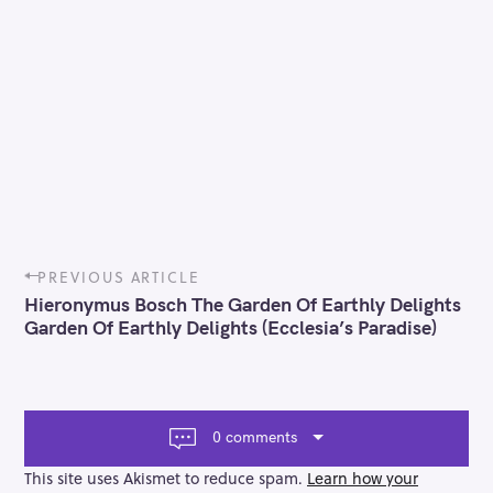
P
PREVIOUS ARTICLE
o
Hieronymus Bosch The Garden Of Earthly Delights
s
Garden Of Earthly Delights (Ecclesia’s Paradise)
t
n
a
v
i
0 comments
g
a
This site uses Akismet to reduce spam.
Learn how your
t