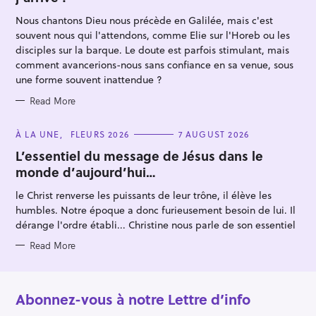
o
O
R
r
Nous chantons Dieu nous précède en Galilée, mais c'est
I
E
souvent nous qui l'attendons, comme Elie sur l'Horeb ou les
:
S
disciples sur la barque. Le doute est parfois stimulant, mais
comment avancerions-nous sans confiance en sa venue, sous
une forme souvent inattendue ?
Read More
C
À LA UNE
FLEURS 2026
7 AUGUST 2026
A
T
L’essentiel du message de Jésus dans le
E
monde d’aujourd’hui…
G
O
R
le Christ renverse les puissants de leur trône, il élève les
I
E
humbles. Notre époque a donc furieusement besoin de lui. Il
S
dérange l'ordre établi... Christine nous parle de son essentiel
Read More
Abonnez-vous à notre Lettre d’info