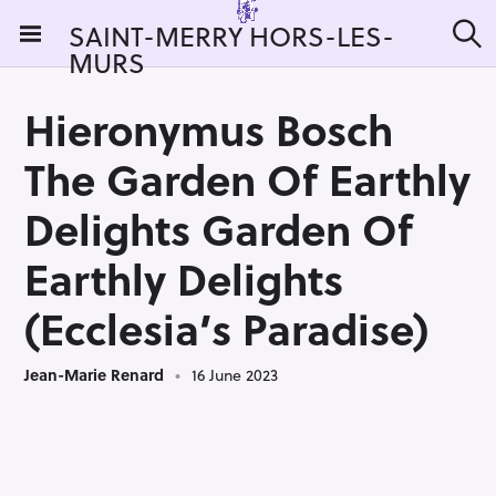
S
SAINT-MERRY HORS-LES-
k
MURS
S
i
e
a
p
r
Hieronymus Bosch
t
c
h
o
The Garden Of Earthly
c
o
Delights Garden Of
n
Earthly Delights
t
e
(Ecclesia’s Paradise)
n
t
Jean-Marie Renard
16 June 2023