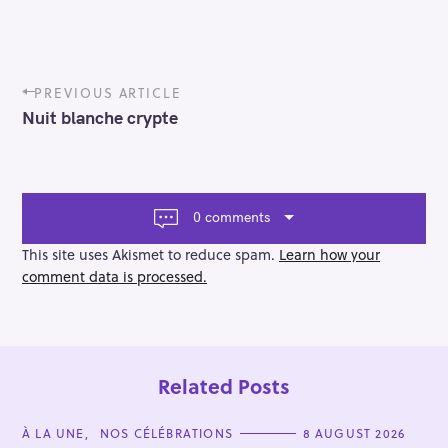
P
PREVIOUS ARTICLE
o
Nuit blanche crypte
s
t
n
a
v
0 comments
i
g
This site uses Akismet to reduce spam.
Learn how your
a
comment data is processed.
t
i
o
n
Related Posts
C
À LA UNE
NOS CÉLÉBRATIONS
8 AUGUST 2026
A