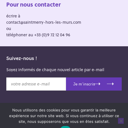
Pour nous contacter
écrire à
contact@saintmerry-hors-les-murs.com
ou
téléphoner au +33 (0)9 72 12 04 96
Suivez-nous !
Soyez informés de chaque nouvel article par e-mail
v
Je m'inscris
o
t
r
e
Nous utilisons des cookies pour vous garantir la meilleure
a
© 2026 Saint-Merry Hors-les-Murs.
expérience sur notre site web. Si vous continuez à utiliser ce
d
Theme: Felt by
Pixelgrade
.
site, nous supposerons que vous en êtes satisfait.
r