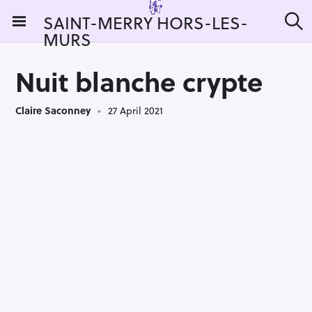
S
SAINT-MERRY HORS-LES-
k
MURS
S
i
e
a
p
r
Nuit blanche crypte
t
c
h
o
Claire Saconney
27 April 2021
c
o
n
t
e
n
t