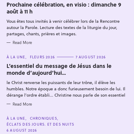
T
Prochaine célébration, en visio : dimanche 9
E
août à 11 h
G
O
R
Vous êtes tous invités à venir célébrer lors de la Rencontre
I
E
autour la Parole. Lecture des textes de la liturgie du jour,
S
partages, chants, prières et images.
Read More
S
C
À LA UNE
FLEURS 2026
7 AUGUST 2026
A
e
T
L’essentiel du message de Jésus dans le
E
a
monde d’aujourd’hui…
G
O
r
R
le Christ renverse les puissants de leur trône, il élève les
I
c
E
humbles. Notre époque a donc furieusement besoin de lui. Il
S
h
dérange l'ordre établi... Christine nous parle de son essentiel
f
Read More
o
r
C
À LA UNE
CHRONIQUES
:
A
ÉCLATS DES JOURS. ET DES NUITS
T
E
6 AUGUST 2026
G