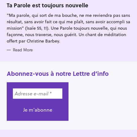
O
Ta Parole est toujours nouvelle
R
I
"Ma parole, qui sort de ma bouche, ne me reviendra pas sans
E
S
résultat, sans avoir fait ce qui me plaît, sans avoir accompli sa
mission" (Isaïe 55, 11). Une Parole toujours nouvelle, qui nous
façonne, nous traverse, nous guérit. Un chant de méditation
offert par Christine Barbey.
Read More
Abonnez-vous à notre Lettre d’info