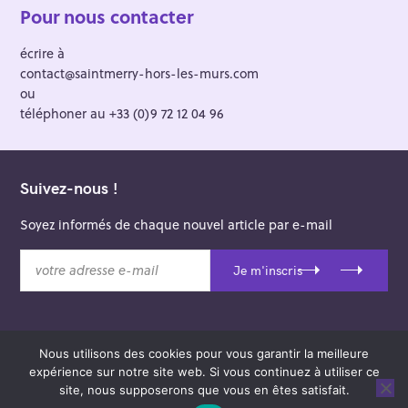
Pour nous contacter
écrire à
contact@saintmerry-hors-les-murs.com
ou
téléphoner au +33 (0)9 72 12 04 96
Suivez-nous !
Soyez informés de chaque nouvel article par e-mail
v
Je m'inscris
o
t
r
e
Nous utilisons des cookies pour vous garantir la meilleure
a
© 2026 Saint-Merry Hors-les-Murs.
expérience sur notre site web. Si vous continuez à utiliser ce
d
Theme: Felt by
Pixelgrade
.
site, nous supposerons que vous en êtes satisfait.
r