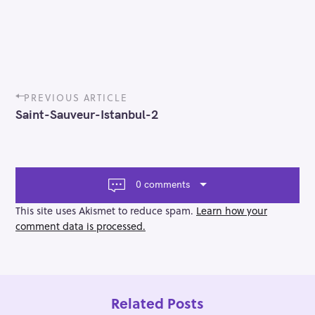
P
PREVIOUS ARTICLE
o
Saint-Sauveur-Istanbul-2
s
t
n
a
v
0 comments
i
g
This site uses Akismet to reduce spam.
Learn how your
a
comment data is processed.
t
i
o
n
Related Posts