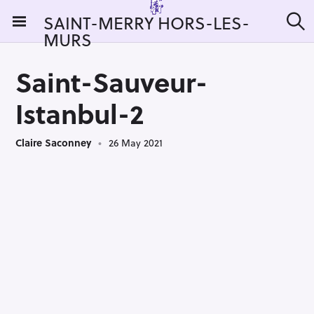
S
SAINT-MERRY HORS-LES-
k
MURS
S
i
e
a
p
r
Saint-Sauveur-
t
c
h
o
Istanbul-2
c
o
Claire Saconney
26 May 2021
n
t
e
n
t