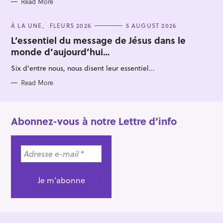
Read More
C
À LA UNE
FLEURS 2026
5 AUGUST 2026
A
T
L’essentiel du message de Jésus dans le
E
monde d’aujourd’hui…
G
O
R
Six d'entre nous, nous disent leur essentiel...
I
E
S
Read More
Abonnez-vous à notre Lettre d’info