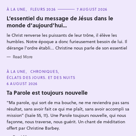
C
À LA UNE
FLEURS 2026
7 AUGUST 2026
A
T
L’essentiel du message de Jésus dans le
E
monde d’aujourd’hui…
G
O
R
le Christ renverse les puissants de leur trône, il élève les
I
E
humbles. Notre époque a donc furieusement besoin de lui. Il
S
dérange l'ordre établi... Christine nous parle de son essentiel
S
Read More
e
a
C
À LA UNE
CHRONIQUES
A
ÉCLATS DES JOURS. ET DES NUITS
r
T
E
6 AUGUST 2026
c
G
O
Ta Parole est toujours nouvelle
h
R
I
f
"Ma parole, qui sort de ma bouche, ne me reviendra pas sans
E
S
résultat, sans avoir fait ce qui me plaît, sans avoir accompli sa
o
mission" (Isaïe 55, 11). Une Parole toujours nouvelle, qui nous
r
façonne, nous traverse, nous guérit. Un chant de méditation
:
offert par Christine Barbey.