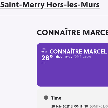
Saint-Merry Hors-les-Murs
CONNAÎTRE MARCE
CONNAÎTRE MARCEL
2021
WED
28
18h00 - 19h30
(GMT+02:00)
JUL
Time
28 July 2021
18h00
-
19h30
(GMT+02:0