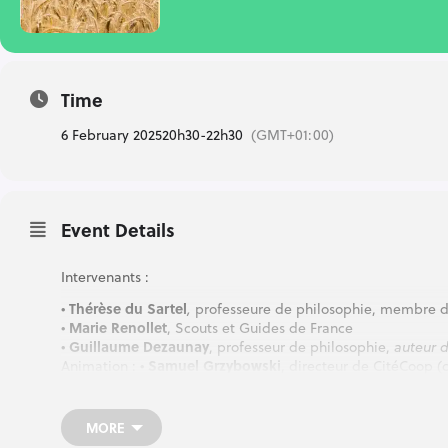
Time
6 February 2025
20h30
-
22h30
(GMT+01:00)
Event Details
Intervenants :
•
Thérèse du Sartel
,
professeure de philosophie, membre 
•
Marie Renollet
, Scouts et Guides de France
•
Guillaume Dezaunay
, professeur de philosophie,
auteur d
Animation : •
Samuel Grzybowski
, directeur de CitéCoop (c
MORE