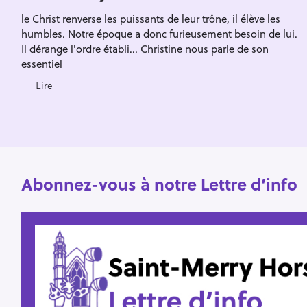
Escape
c
R
le Christ renverse les puissants de leur trône, il élève les
I
h
E
humbles. Notre époque a donc furieusement besoin de lui.
S
e
Il dérange l'ordre établi... Christine nous parle de son
essentiel
r
Lire
Abonnez-vous à notre Lettre d’info