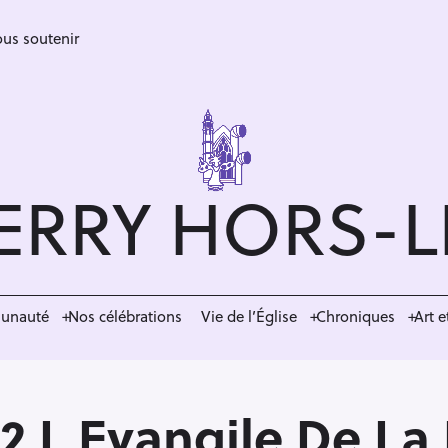
us soutenir
ERRY HORS-
munauté
Nos célébrations
Vie de l’Église
Chroniques
Art e
V2 L Evangile De La