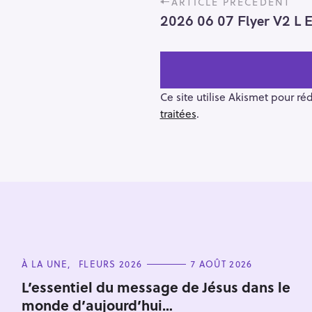
ARTICLE PRÉCÉDENT
o
2026 06 07 Flyer V2 L E
s
t
n
a
v
Ce site utilise Akismet pour ré
i
traitées
.
g
a
t
i
o
R
n
e
c
C
h
À LA UNE
FLEURS 2026
7 AOÛT 2026
A
e
T
L’essentiel du message de Jésus dans le
E
r
monde d’aujourd’hui…
G
O