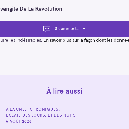
vangile De La Revolution
0 comments
duire les indésirables.
En savoir plus sur la façon dont les donn
À lire aussi
C
À LA UNE
CHRONIQUES
A
ÉCLATS DES JOURS. ET DES NUITS
T
E
6 AOÛT 2026
G
O