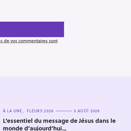
ées de vos commentaires sont
C
À LA UNE
FLEURS 2026
5 AOÛT 2026
A
T
L’essentiel du message de Jésus dans le
Pour effacer la recherche appuyez sur
E
monde d’aujourd’hui…
G
O