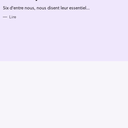
R
Six d'entre nous, nous disent leur essentiel...
I
E
S
Lire