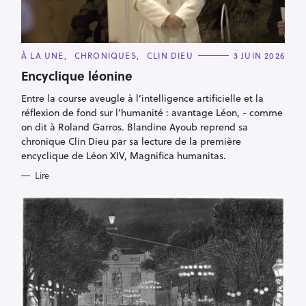
C
À LA UNE
CHRONIQUES
CLIN DIEU
3 JUIN 2026
A
T
Encyclique léonine
E
G
Entre la course aveugle à l’intelligence artificielle et la
O
R
réflexion de fond sur l’humanité : avantage Léon, - comme
I
E
on dit à Roland Garros. Blandine Ayoub reprend sa
S
chronique Clin Dieu par sa lecture de la première
encyclique de Léon XIV, Magnifica humanitas.
Lire