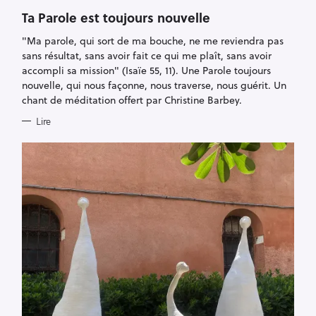
G
O
Ta Parole est toujours nouvelle
R
I
"Ma parole, qui sort de ma bouche, ne me reviendra pas
E
S
sans résultat, sans avoir fait ce qui me plaît, sans avoir
accompli sa mission" (Isaïe 55, 11). Une Parole toujours
nouvelle, qui nous façonne, nous traverse, nous guérit. Un
chant de méditation offert par Christine Barbey.
Lire