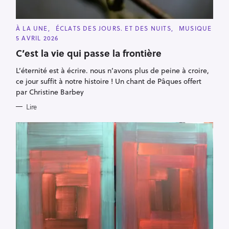
C
À LA UNE
ÉCLATS DES JOURS. ET DES NUITS
MUSIQUE
A
5 AVRIL 2026
T
E
C’est la vie qui passe la frontière
G
O
R
L’éternité est à écrire. nous n’avons plus de peine à croire,
I
ce jour suffit à notre histoire ! Un chant de Pâques offert
E
S
par Christine Barbey
Lire