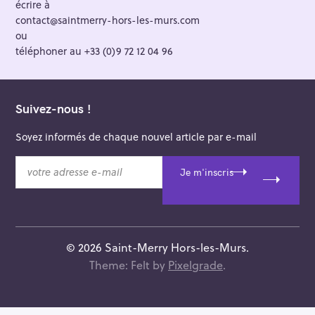
écrire à
contact@saintmerry-hors-les-murs.com
ou
téléphoner au +33 (0)9 72 12 04 96
Suivez-nous !
Soyez informés de chaque nouvel article par e-mail
v
Je m'inscris
o
t
r
e
a
© 2026 Saint-Merry Hors-les-Murs.
d
Theme: Felt by
Pixelgrade
.
r
e
s