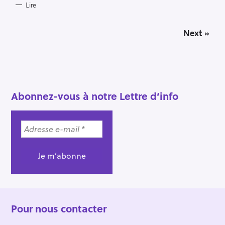
Lire
P
Next »
o
s
t
s
n
a
Abonnez-vous à notre Lettre d’info
v
i
g
a
t
i
o
n
Pour nous contacter