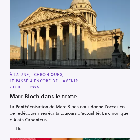
C
À LA UNE
CHRONIQUES
A
LE PASSÉ A ENCORE DE L’AVENIR
T
E
7 JUILLET 2026
G
O
Marc Bloch dans le texte
R
I
La Panthéonisation de Marc Bloch nous donne l'occasion
E
S
de redécouvrir ses écrits toujours d'actualité. La chronique
d'Alain Cabantous
Lire