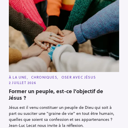
C
À LA UNE
CHRONIQUES
OSER AVEC JÉSUS
A
2 JUILLET 2026
T
E
Former un peuple, est-ce l’objectif de
G
O
Jésus ?
R
I
E
Jésus est il venu constituer un peuple de Dieu qui soit à
S
part ou susciter une "graine de vie" en tout être humain,
quelles que soient sa confession et ses appartenances ?
Jean-Luc Lecat nous invite à la réflexion.