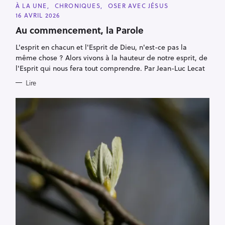
C
À LA UNE
CHRONIQUES
OSER AVEC JÉSUS
A
16 AVRIL 2026
T
E
Au commencement, la Parole
G
O
R
L'esprit en chacun et l'Esprit de Dieu, n'est-ce pas la
I
même chose ? Alors vivons à la hauteur de notre esprit, de
E
S
l'Esprit qui nous fera tout comprendre. Par Jean-Luc Lecat
Lire