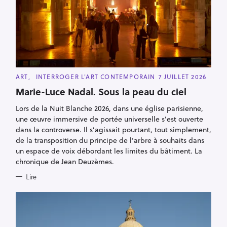
C
ART
INTERROGER L'ART CONTEMPORAIN
7 JUILLET 2026
A
T
Marie-Luce Nadal. Sous la peau du ciel
E
G
Lors de la Nuit Blanche 2026, dans une église parisienne,
O
R
une œuvre immersive de portée universelle s’est ouverte
I
E
dans la controverse. Il s’agissait pourtant, tout simplement,
S
de la transposition du principe de l’arbre à souhaits dans
un espace de voix débordant les limites du bâtiment. La
chronique de Jean Deuzèmes.
Lire