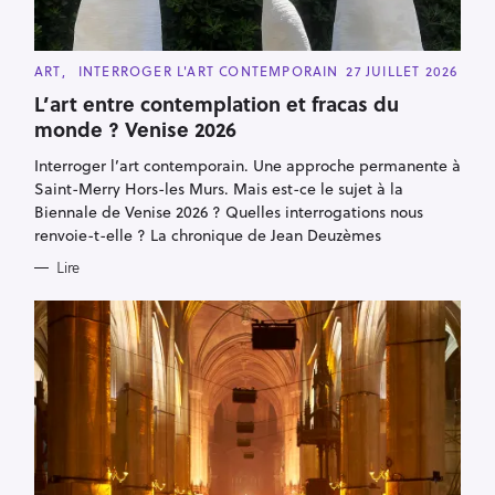
C
ART
INTERROGER L'ART CONTEMPORAIN
27 JUILLET 2026
A
T
L’art entre contemplation et fracas du
E
monde ? Venise 2026
G
O
R
Interroger l’art contemporain. Une approche permanente à
I
E
Saint-Merry Hors-les Murs. Mais est-ce le sujet à la
S
Biennale de Venise 2026 ? Quelles interrogations nous
renvoie-t-elle ? La chronique de Jean Deuzèmes
Lire