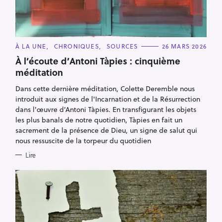
C
À LA UNE
CHRONIQUES
SOURCES
26 MARS 2026
A
T
À l’écoute d’Antoni Tàpies : cinquième
E
méditation
G
O
R
Dans cette dernière méditation, Colette Deremble nous
I
E
introduit aux signes de l'Incarnation et de la Résurrection
S
dans l’œuvre d’Antoni Tàpies. En transfigurant les objets
les plus banals de notre quotidien, Tàpies en fait un
sacrement de la présence de Dieu, un signe de salut qui
nous ressuscite de la torpeur du quotidien
Lire