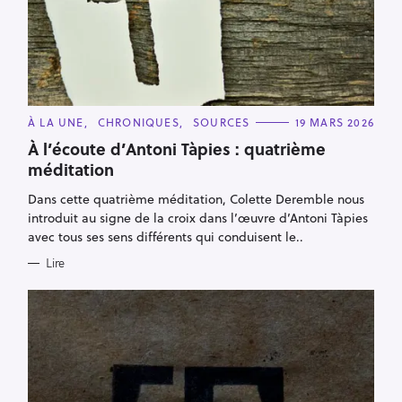
C
À LA UNE
CHRONIQUES
SOURCES
19 MARS 2026
A
T
À l’écoute d’Antoni Tàpies : quatrième
E
méditation
G
O
R
Dans cette quatrième méditation, Colette Deremble nous
I
E
introduit au signe de la croix dans l’œuvre d’Antoni Tàpies
S
avec tous ses sens différents qui conduisent le..
Lire