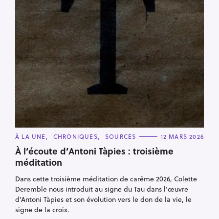
C
À LA UNE
CHRONIQUES
SOURCES
12 MARS 2026
A
T
À l’écoute d’Antoni Tàpies : troisième
E
méditation
G
O
R
Dans cette troisième méditation de carême 2026, Colette
I
E
Deremble nous introduit au signe du Tau dans l’œuvre
S
d’Antoni Tàpies et son évolution vers le don de la vie, le
signe de la croix.