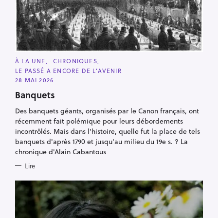
C
À LA UNE
CHRONIQUES
A
LE PASSÉ A ENCORE DE L’AVENIR
T
E
28 MAI 2026
G
O
Banquets
R
I
Des banquets géants, organisés par le Canon français, ont
E
S
récemment fait polémique pour leurs débordements
incontrôlés. Mais dans l'histoire, quelle fut la place de tels
banquets d'après 1790 et jusqu'au milieu du 19e s. ? La
chronique d'Alain Cabantous
Lire