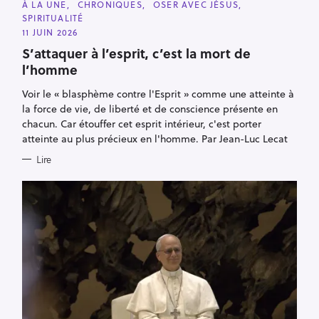
C
À LA UNE
CHRONIQUES
OSER AVEC JÉSUS
A
SPIRITUALITÉ
T
E
11 JUIN 2026
G
O
S’attaquer à l’esprit, c’est la mort de
R
l’homme
I
E
S
Voir le « blasphème contre l'Esprit » comme une atteinte à
la force de vie, de liberté et de conscience présente en
chacun. Car étouffer cet esprit intérieur, c'est porter
atteinte au plus précieux en l'homme. Par Jean-Luc Lecat
Lire