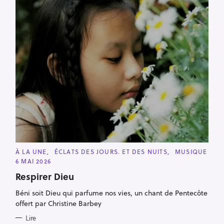
C
À LA UNE
ÉCLATS DES JOURS. ET DES NUITS
MUSIQUE
A
6 MAI 2026
T
E
Respirer Dieu
G
O
R
Béni soit Dieu qui parfume nos vies, un chant de Pentecôte
I
offert par Christine Barbey
E
S
Lire