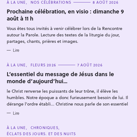
C
À LA UNE
NOS CÉLÉBRATIONS
8 AOÛT 2026
A
T
Prochaine célébration, en visio : dimanche 9
E
août à 11 h
G
O
R
Vous êtes tous invités à venir célébrer lors de la Rencontre
I
E
autour la Parole. Lecture des textes de la liturgie du jour,
S
partages, chants, prières et images.
Lire
R
e
C
À LA UNE
FLEURS 2026
7 AOÛT 2026
A
c
T
L’essentiel du message de Jésus dans le
E
h
monde d’aujourd’hui…
G
O
e
R
le Christ renverse les puissants de leur trône, il élève les
I
r
E
humbles. Notre époque a donc furieusement besoin de lui. Il
S
c
dérange l'ordre établi... Christine nous parle de son essentiel
h
Lire
e
r
C
À LA UNE
CHRONIQUES
A
ÉCLATS DES JOURS. ET DES NUITS
T