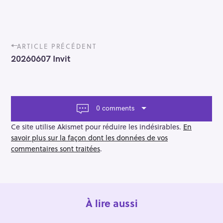
P
ARTICLE PRÉCÉDENT
o
20260607 Invit
s
t
n
a
v
0 comments
i
g
Ce site utilise Akismet pour réduire les indésirables.
En
a
savoir plus sur la façon dont les données de vos
t
commentaires sont traitées
.
i
o
n
À lire aussi