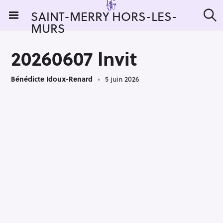
S
SAINT-MERRY HORS-LES-
k
MURS
R
i
e
c
p
h
20260607 Invit
t
e
r
o
c
Bénédicte Idoux-Renard
5 juin 2026
c
h
e
o
r
n
:
t
e
n
t