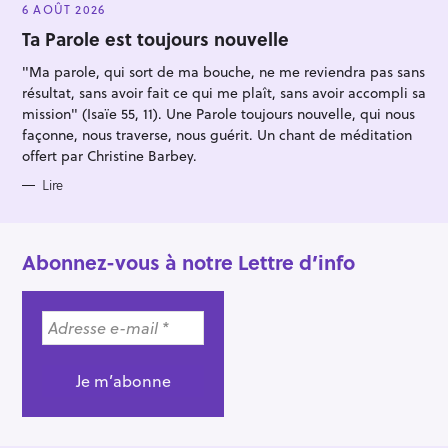
E
6 AOÛT 2026
G
O
Ta Parole est toujours nouvelle
R
I
"Ma parole, qui sort de ma bouche, ne me reviendra pas sans
E
S
résultat, sans avoir fait ce qui me plaît, sans avoir accompli sa
mission" (Isaïe 55, 11). Une Parole toujours nouvelle, qui nous
façonne, nous traverse, nous guérit. Un chant de méditation
offert par Christine Barbey.
Lire
Abonnez-vous à notre Lettre d’info