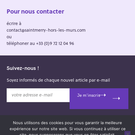
Pour nous contacter
écrire à
contact@saintmerry-hors-les-murs.com
ou
téléphoner au +33 (0)9 72 12 04 96
Suivez-nous !
Soyez informés de chaque nouvel article par e-mail
v
Je m'inscris
o
t
r
e
Nous utilisons des cookies pour vous garantir la meilleure
a
© 2026 Saint-Merry Hors-les-Murs.
expérience sur notre site web. Si vous continuez à utiliser ce
d
Theme: Felt by
Pixelgrade
.
site, nous supposerons que vous en êtes satisfait.