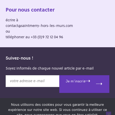
Pour nous contacter
écrire à
contact@saintmerry-hors-les-murs.com
ou
téléphoner au +33 (0)9 72 12 04 96
Suivez-nous !
Soyez informés de chaque nouvel article par e-mail
v
Je m'inscris
o
t
r
e
Nous utilisons des cookies pour vous garantir la meilleure
a
© 2026 Saint-Merry Hors-les-Murs.
expérience sur notre site web. Si vous continuez à utiliser ce
d
Theme: Felt by
Pixelgrade
.
site, nous supposerons que vous en êtes satisfait.