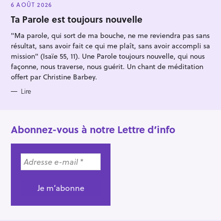
E
6 AOÛT 2026
G
O
Ta Parole est toujours nouvelle
R
I
"Ma parole, qui sort de ma bouche, ne me reviendra pas sans
E
S
résultat, sans avoir fait ce qui me plaît, sans avoir accompli sa
mission" (Isaïe 55, 11). Une Parole toujours nouvelle, qui nous
façonne, nous traverse, nous guérit. Un chant de méditation
offert par Christine Barbey.
Lire
Abonnez-vous à notre Lettre d’info