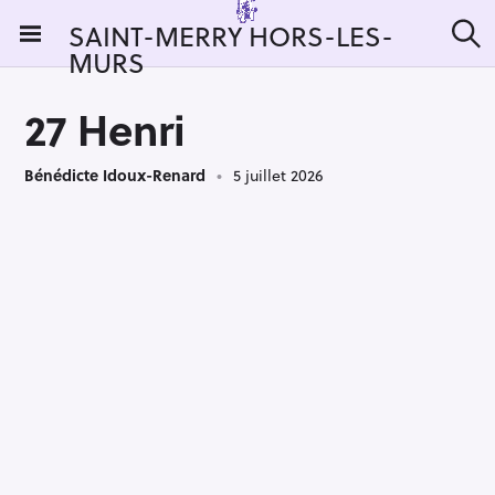
S
SAINT-MERRY HORS-LES-
k
MURS
R
i
e
c
p
h
27 Henri
t
e
r
o
c
Bénédicte Idoux-Renard
5 juillet 2026
c
h
e
o
r
n
:
t
e
n
t