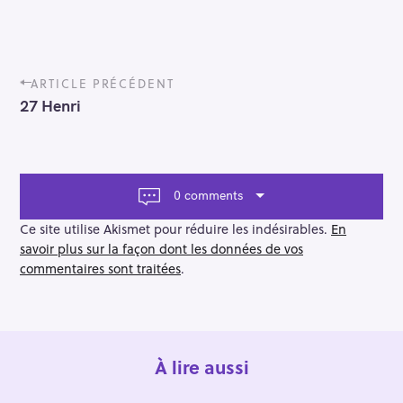
P
ARTICLE PRÉCÉDENT
o
27 Henri
s
t
n
a
v
0 comments
i
g
Ce site utilise Akismet pour réduire les indésirables.
En
a
savoir plus sur la façon dont les données de vos
t
commentaires sont traitées
.
i
o
n
À lire aussi