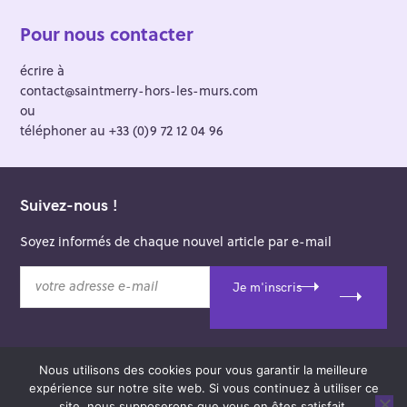
Pour nous contacter
écrire à
contact@saintmerry-hors-les-murs.com
ou
téléphoner au +33 (0)9 72 12 04 96
Suivez-nous !
Soyez informés de chaque nouvel article par e-mail
v
Je m'inscris
o
t
r
e
Nous utilisons des cookies pour vous garantir la meilleure
a
© 2026 Saint-Merry Hors-les-Murs.
expérience sur notre site web. Si vous continuez à utiliser ce
d
Theme: Felt by
Pixelgrade
.
site, nous supposerons que vous en êtes satisfait.