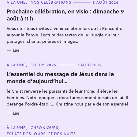
C
À LA UNE
NOS CÉLÉBRATIONS
8 AOÛT 2026
A
T
Prochaine célébration, en visio : dimanche 9
E
août à 11 h
G
O
R
Vous êtes tous invités à venir célébrer lors de la Rencontre
I
E
autour la Parole. Lecture des textes de la liturgie du jour,
S
partages, chants, prières et images.
Lire
R
e
C
À LA UNE
FLEURS 2026
7 AOÛT 2026
A
c
T
L’essentiel du message de Jésus dans le
E
h
monde d’aujourd’hui…
G
O
e
R
le Christ renverse les puissants de leur trône, il élève les
I
r
E
humbles. Notre époque a donc furieusement besoin de lui. Il
S
c
dérange l'ordre établi... Christine nous parle de son essentiel
h
Lire
e
r
C
À LA UNE
CHRONIQUES
A
ÉCLATS DES JOURS. ET DES NUITS
T