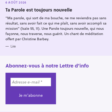
E
6 AOÛT 2026
G
O
Ta Parole est toujours nouvelle
R
I
"Ma parole, qui sort de ma bouche, ne me reviendra pas sans
E
S
résultat, sans avoir fait ce qui me plaît, sans avoir accompli sa
mission" (Isaïe 55, 11). Une Parole toujours nouvelle, qui nous
façonne, nous traverse, nous guérit. Un chant de méditation
offert par Christine Barbey.
Lire
Abonnez-vous à notre Lettre d’info