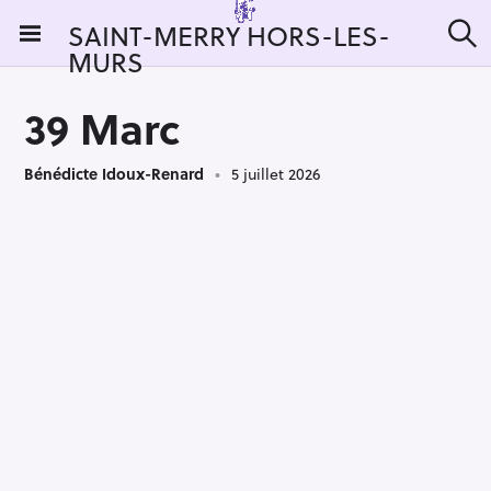
S
SAINT-MERRY HORS-LES-
k
MURS
R
i
e
c
p
h
39 Marc
t
e
r
o
c
Bénédicte Idoux-Renard
5 juillet 2026
c
h
e
o
r
n
:
t
e
n
t