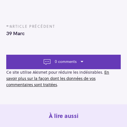
P
ARTICLE PRÉCÉDENT
o
39 Marc
s
t
n
a
v
0 comments
i
g
Ce site utilise Akismet pour réduire les indésirables.
En
a
savoir plus sur la façon dont les données de vos
t
commentaires sont traitées
.
i
o
n
À lire aussi