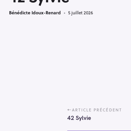
Bénédicte Idoux-Renard
5 juillet 2026
P
ARTICLE PRÉCÉDENT
o
42 Sylvie
s
t