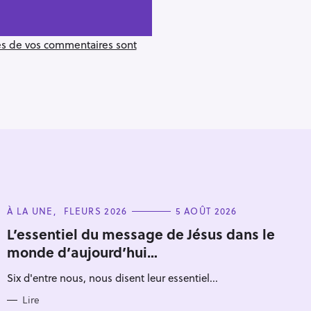
ées de vos commentaires sont
C
À LA UNE
FLEURS 2026
5 AOÛT 2026
A
T
L’essentiel du message de Jésus dans le
E
monde d’aujourd’hui…
G
O
Pour effacer la recherche appuyez sur
R
Six d'entre nous, nous disent leur essentiel...
I
E
S
Lire