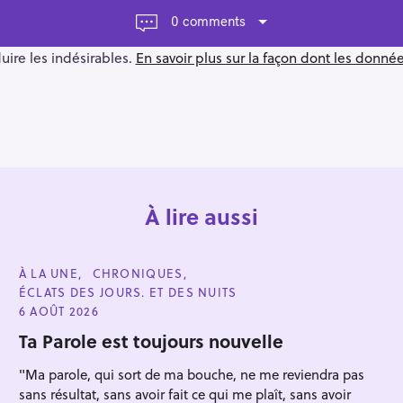
0 comments
duire les indésirables.
En savoir plus sur la façon dont les donn
À lire aussi
C
À LA UNE
CHRONIQUES
A
ÉCLATS DES JOURS. ET DES NUITS
T
E
6 AOÛT 2026
G
O
Ta Parole est toujours nouvelle
R
I
"Ma parole, qui sort de ma bouche, ne me reviendra pas
E
S
sans résultat, sans avoir fait ce qui me plaît, sans avoir