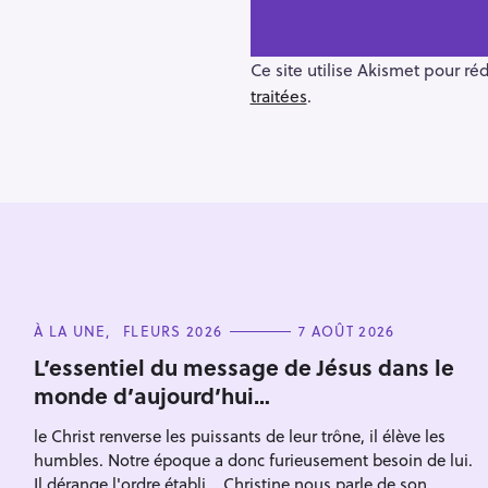
n
a
v
Ce site utilise Akismet pour ré
i
traitées
.
g
a
t
i
o
n
R
e
C
À LA UNE
FLEURS 2026
7 AOÛT 2026
c
A
T
L’essentiel du message de Jésus dans le
h
E
monde d’aujourd’hui…
G
e
O
R
r
le Christ renverse les puissants de leur trône, il élève les
I
Escape
E
humbles. Notre époque a donc furieusement besoin de lui.
c
S
Il dérange l'ordre établi... Christine nous parle de son