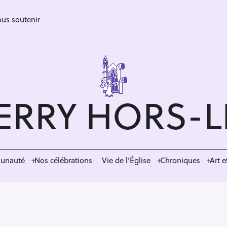
us soutenir
ERRY HORS-
munauté
Nos célébrations
Vie de l’Église
Chroniques
Art e