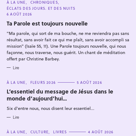
C
À LA UNE
CHRONIQUES
A
ÉCLATS DES JOURS. ET DES NUITS
T
E
6 AOÛT 2026
G
O
Ta Parole est toujours nouvelle
R
I
"Ma parole, qui sort de ma bouche, ne me reviendra pas sans
E
S
résultat, sans avoir fait ce qui me plaît, sans avoir accompli sa
mission" (Isaïe 55, 11). Une Parole toujours nouvelle, qui nous
façonne, nous traverse, nous guérit. Un chant de méditation
R
offert par Christine Barbey.
e
Lire
c
h
C
À LA UNE
FLEURS 2026
5 AOÛT 2026
e
A
T
L’essentiel du message de Jésus dans le
r
E
monde d’aujourd’hui…
G
c
O
R
h
Six d'entre nous, nous disent leur essentiel...
I
E
e
S
Lire
r
C
À LA UNE
CULTURE
LIVRES
4 AOÛT 2026
A