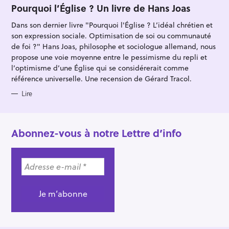
T
Pourquoi l’Église ? Un livre de Hans Joas
E
G
Dans son dernier livre "Pourquoi l'Église ? L’idéal chrétien et
O
R
son expression sociale. Optimisation de soi ou communauté
I
E
de foi ?" Hans Joas, philosophe et sociologue allemand, nous
S
propose une voie moyenne entre le pessimisme du repli et
l’optimisme d’une Église qui se considérerait comme
référence universelle. Une recension de Gérard Tracol.
Lire
Abonnez-vous à notre Lettre d’info