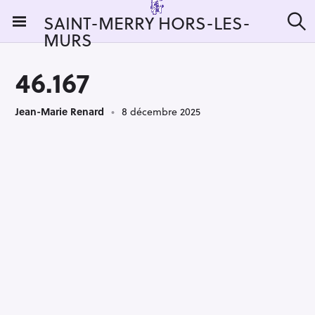
S
SAINT-MERRY HORS-LES-
k
MURS
R
i
e
c
p
h
46.167
t
e
r
o
c
Jean-Marie Renard
8 décembre 2025
c
h
e
o
r
n
:
t
e
n
t