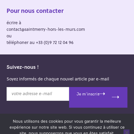
Pour nous contacter
écrire à
contact@saintmerry-hors-les-murs.com
ou
téléphoner au +33 (0)9 72 12 04 96
Suivez-nous !
Soyez informés de chaque nouvel article par e-mail
v
Je m'inscris
o
t
r
e
Nous utilisons des cookies pour vous garantir la meilleure
a
© 2026 Saint-Merry Hors-les-Murs.
expérience sur notre site web. Si vous continuez à utiliser ce
d
Theme: Felt by
Pixelgrade
.
site, nous supposerons que vous en êtes satisfait.