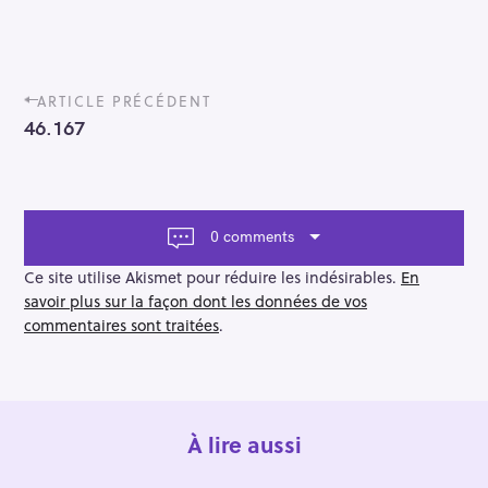
P
ARTICLE PRÉCÉDENT
o
46.167
s
t
n
a
v
0 comments
i
g
Ce site utilise Akismet pour réduire les indésirables.
En
a
savoir plus sur la façon dont les données de vos
t
commentaires sont traitées
.
i
o
n
À lire aussi