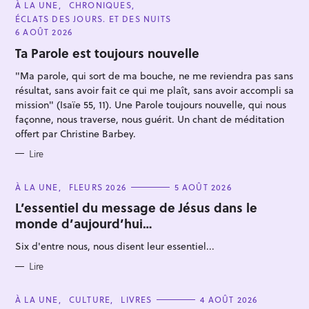
C
À LA UNE
CHRONIQUES
A
ÉCLATS DES JOURS. ET DES NUITS
T
E
6 AOÛT 2026
G
O
Ta Parole est toujours nouvelle
R
I
"Ma parole, qui sort de ma bouche, ne me reviendra pas sans
E
S
résultat, sans avoir fait ce qui me plaît, sans avoir accompli sa
mission" (Isaïe 55, 11). Une Parole toujours nouvelle, qui nous
façonne, nous traverse, nous guérit. Un chant de méditation
R
offert par Christine Barbey.
e
Lire
c
h
C
À LA UNE
FLEURS 2026
5 AOÛT 2026
e
A
T
L’essentiel du message de Jésus dans le
r
E
monde d’aujourd’hui…
G
c
O
R
h
Six d'entre nous, nous disent leur essentiel...
I
E
e
S
Lire
r
C
À LA UNE
CULTURE
LIVRES
4 AOÛT 2026
A