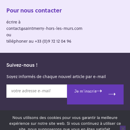
Pour nous contacter
écrire à
contact@saintmerry-hors-les-murs.com
ou
téléphoner au +33 (0)9 72 12 04 96
Suivez-nous !
Soyez informés de chaque nouvel article par e-mail
v
Je m'inscris
o
t
r
e
Nous utilisons des cookies pour vous garantir la meilleure
a
© 2026 Saint-Merry Hors-les-Murs.
expérience sur notre site web. Si vous continuez à utiliser ce
d
Theme: Felt by
Pixelgrade
.
site, nous supposerons que vous en êtes satisfait.