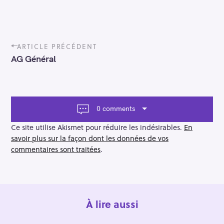
P
ARTICLE PRÉCÉDENT
o
AG Général
s
t
n
a
v
0 comments
i
g
Ce site utilise Akismet pour réduire les indésirables.
En
a
savoir plus sur la façon dont les données de vos
t
commentaires sont traitées
.
i
o
n
À lire aussi