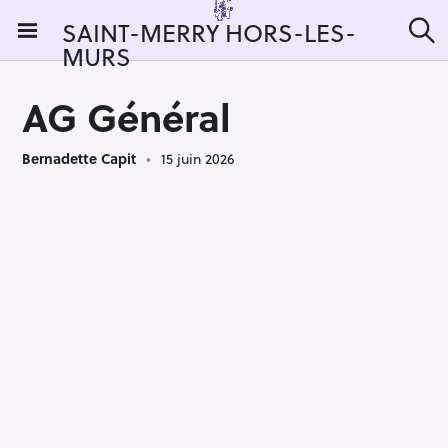
S
SAINT-MERRY HORS-LES-
k
MURS
R
i
e
c
p
h
AG Général
t
e
r
o
c
Bernadette Capit
15 juin 2026
c
h
e
o
r
n
:
t
e
n
t