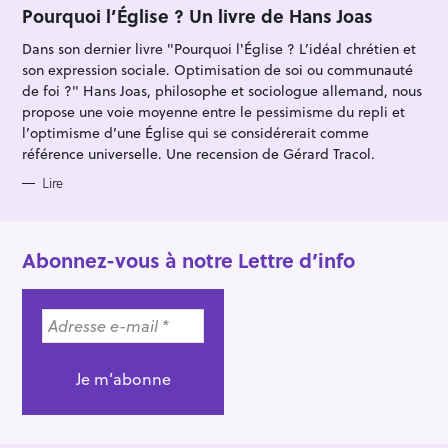
T
Pourquoi l’Église ? Un livre de Hans Joas
E
G
Dans son dernier livre "Pourquoi l'Église ? L’idéal chrétien et
O
R
son expression sociale. Optimisation de soi ou communauté
I
E
de foi ?" Hans Joas, philosophe et sociologue allemand, nous
S
propose une voie moyenne entre le pessimisme du repli et
l’optimisme d’une Église qui se considérerait comme
référence universelle. Une recension de Gérard Tracol.
Lire
Abonnez-vous à notre Lettre d’info