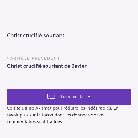
Christ crucifié souriant
P
ARTICLE PRÉCÉDENT
o
Christ crucifié souriant de Javier
s
t
n
a
v
0 comments
i
g
Ce site utilise Akismet pour réduire les indésirables.
En
a
savoir plus sur la façon dont les données de vos
t
commentaires sont traitées
.
i
o
n