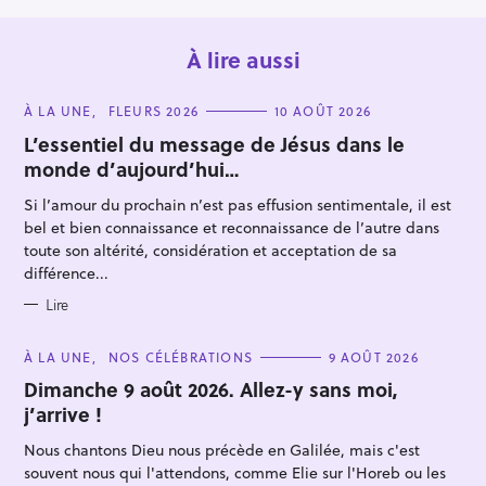
À lire aussi
C
À LA UNE
FLEURS 2026
10 AOÛT 2026
A
T
L’essentiel du message de Jésus dans le
E
monde d’aujourd’hui…
G
O
R
Si l’amour du prochain n’est pas effusion sentimentale, il est
I
E
bel et bien connaissance et reconnaissance de l’autre dans
S
toute son altérité, considération et acceptation de sa
R
différence...
e
c
Lire
h
C
À LA UNE
NOS CÉLÉBRATIONS
9 AOÛT 2026
e
A
T
Dimanche 9 août 2026. Allez-y sans moi,
r
E
j’arrive !
c
G
O
h
R
Nous chantons Dieu nous précède en Galilée, mais c'est
I
e
E
souvent nous qui l'attendons, comme Elie sur l'Horeb ou les
S