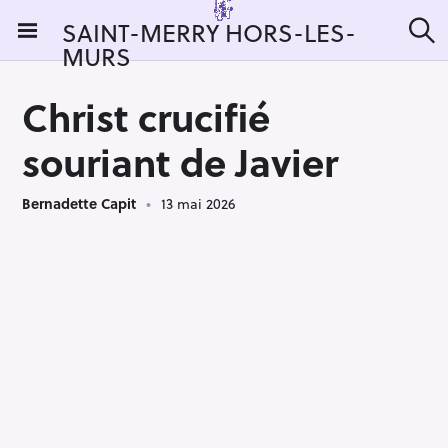
S
SAINT-MERRY HORS-LES-
k
MURS
R
i
e
c
p
h
Christ crucifié
t
e
r
o
souriant de Javier
c
c
h
e
o
r
Bernadette Capit
13 mai 2026
n
:
t
e
n
t