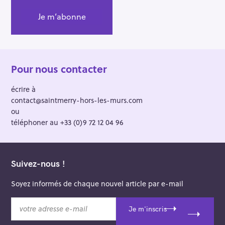
Pour nous contacter
écrire à
contact@saintmerry-hors-les-murs.com
ou
téléphoner au +33 (0)9 72 12 04 96
Suivez-nous !
Soyez informés de chaque nouvel article par e-mail
v
Je m'inscris
o
t