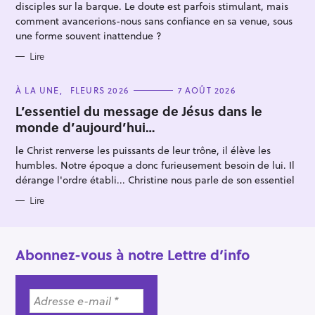
r
disciples sur la barque. Le doute est parfois stimulant, mais
comment avancerions-nous sans confiance en sa venue, sous
une forme souvent inattendue ?
Lire
C
À LA UNE
FLEURS 2026
7 AOÛT 2026
A
T
L’essentiel du message de Jésus dans le
E
monde d’aujourd’hui…
G
O
R
le Christ renverse les puissants de leur trône, il élève les
I
E
humbles. Notre époque a donc furieusement besoin de lui. Il
S
dérange l'ordre établi... Christine nous parle de son essentiel
Lire
Abonnez-vous à notre Lettre d’info