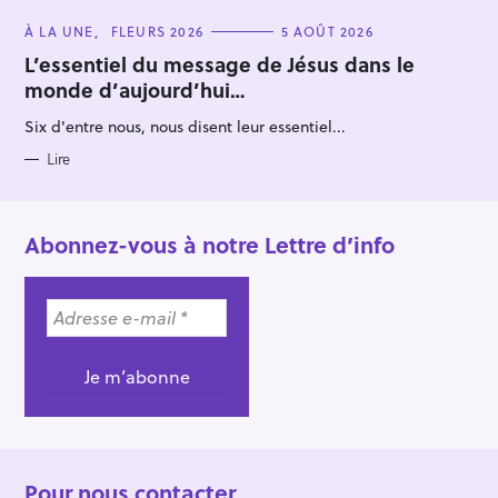
C
À LA UNE
FLEURS 2026
5 AOÛT 2026
A
T
L’essentiel du message de Jésus dans le
E
monde d’aujourd’hui…
G
O
R
Six d'entre nous, nous disent leur essentiel...
I
E
S
Lire
Abonnez-vous à notre Lettre d’info
Pour nous contacter