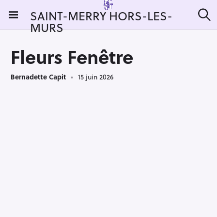
S
SAINT-MERRY HORS-LES-
k
MURS
R
i
e
c
p
h
Fleurs Fenêtre
t
e
r
o
c
Bernadette Capit
15 juin 2026
c
h
e
o
r
n
:
t
e
n
t