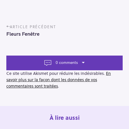
P
ARTICLE PRÉCÉDENT
o
Fleurs Fenêtre
s
t
n
a
v
0 comments
i
g
Ce site utilise Akismet pour réduire les indésirables.
En
a
savoir plus sur la façon dont les données de vos
t
commentaires sont traitées
.
i
o
n
À lire aussi