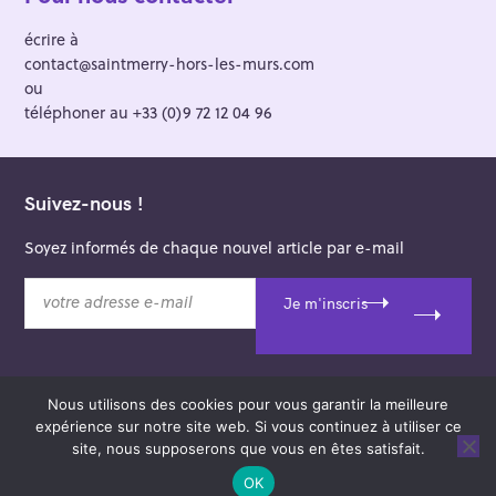
écrire à
contact@saintmerry-hors-les-murs.com
ou
téléphoner au +33 (0)9 72 12 04 96
Suivez-nous !
Soyez informés de chaque nouvel article par e-mail
v
Je m'inscris
o
t
r
e
Nous utilisons des cookies pour vous garantir la meilleure
a
© 2026 Saint-Merry Hors-les-Murs.
expérience sur notre site web. Si vous continuez à utiliser ce
d
Theme: Felt by
Pixelgrade
.
site, nous supposerons que vous en êtes satisfait.
r
e
OK