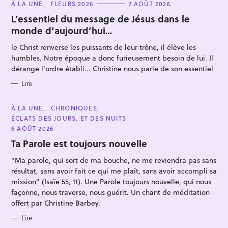
C
À LA UNE
FLEURS 2026
7 AOÛT 2026
A
T
L’essentiel du message de Jésus dans le
E
monde d’aujourd’hui…
G
O
R
le Christ renverse les puissants de leur trône, il élève les
I
E
humbles. Notre époque a donc furieusement besoin de lui. Il
S
dérange l'ordre établi... Christine nous parle de son essentiel
R
Lire
e
c
C
À LA UNE
CHRONIQUES
A
ÉCLATS DES JOURS. ET DES NUITS
h
T
E
6 AOÛT 2026
e
G
O
Ta Parole est toujours nouvelle
r
R
I
c
"Ma parole, qui sort de ma bouche, ne me reviendra pas sans
E
S
h
résultat, sans avoir fait ce qui me plaît, sans avoir accompli sa
mission" (Isaïe 55, 11). Une Parole toujours nouvelle, qui nous
e
façonne, nous traverse, nous guérit. Un chant de méditation
r
offert par Christine Barbey.
Lire