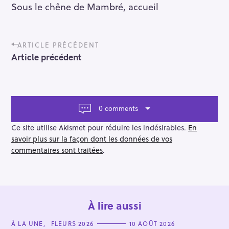
Sous le chêne de Mambré, accueil
P
ARTICLE PRÉCÉDENT
o
Article précédent
s
t
n
a
v
0 comments
i
g
Ce site utilise Akismet pour réduire les indésirables.
En
a
savoir plus sur la façon dont les données de vos
t
commentaires sont traitées
.
i
o
n
À lire aussi
C
À LA UNE
FLEURS 2026
10 AOÛT 2026