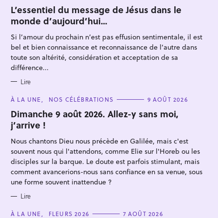
A
T
L’essentiel du message de Jésus dans le
E
monde d’aujourd’hui…
G
O
R
Si l’amour du prochain n’est pas effusion sentimentale, il est
I
E
bel et bien connaissance et reconnaissance de l’autre dans
S
toute son altérité, considération et acceptation de sa
différence...
R
Lire
e
C
À LA UNE
NOS CÉLÉBRATIONS
9 AOÛT 2026
c
A
T
Dimanche 9 août 2026. Allez-y sans moi,
h
E
j’arrive !
G
e
O
R
r
Nous chantons Dieu nous précède en Galilée, mais c'est
I
E
souvent nous qui l'attendons, comme Elie sur l'Horeb ou les
c
S
disciples sur la barque. Le doute est parfois stimulant, mais
h
comment avancerions-nous sans confiance en sa venue, sous
e
une forme souvent inattendue ?
r
Lire
C
À LA UNE
FLEURS 2026
7 AOÛT 2026