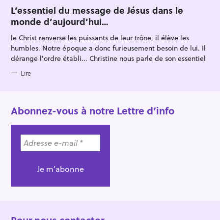
A
T
L’essentiel du message de Jésus dans le
E
monde d’aujourd’hui…
G
O
R
le Christ renverse les puissants de leur trône, il élève les
I
E
humbles. Notre époque a donc furieusement besoin de lui. Il
S
dérange l'ordre établi... Christine nous parle de son essentiel
Lire
Abonnez-vous à notre Lettre d’info