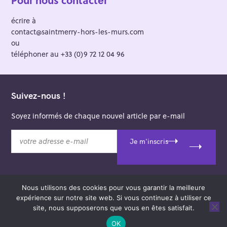
Pour nous contacter
écrire à
contact@saintmerry-hors-les-murs.com
ou
téléphoner au +33 (0)9 72 12 04 96
Suivez-nous !
Soyez informés de chaque nouvel article par e-mail
v
Je m'inscris
o
t
r
e
Nous utilisons des cookies pour vous garantir la meilleure
a
© 2026 Saint-Merry Hors-les-Murs.
expérience sur notre site web. Si vous continuez à utiliser ce
d
Theme: Felt by
Pixelgrade
.
site, nous supposerons que vous en êtes satisfait.
r
e
OK