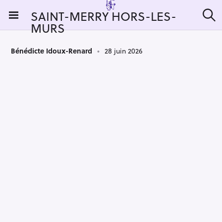
S
SAINT-MERRY HORS-LES-
k
MURS
R
i
e
c
p
h
Bénédicte Idoux-Renard
28 juin 2026
t
e
r
o
c
c
h
e
o
r
n
:
t
e
n
t