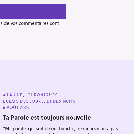
ées de vos commentaires sont
C
À LA UNE
CHRONIQUES
A
ÉCLATS DES JOURS. ET DES NUITS
T
E
6 AOÛT 2026
G
O
Pour effacer la recherche appuyez sur
Ta Parole est toujours nouvelle
R
I
"Ma parole, qui sort de ma bouche, ne me reviendra pas
E
S