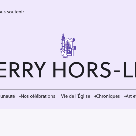
us soutenir
ERRY HORS-
munauté
Nos célébrations
Vie de l’Église
Chroniques
Art e