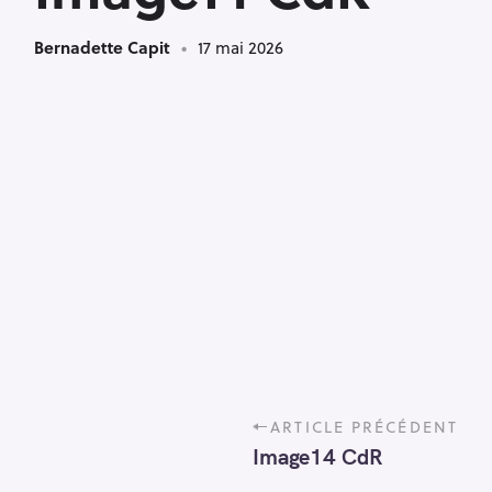
Bernadette Capit
17 mai 2026
P
ARTICLE PRÉCÉDENT
o
Image14 CdR
s