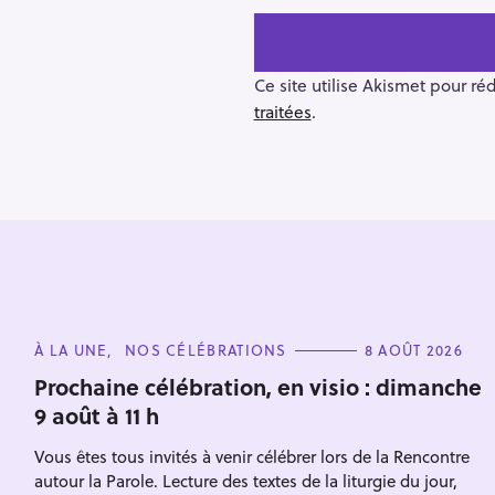
t
n
a
v
Ce site utilise Akismet pour ré
i
traitées
.
g
a
t
i
o
n
R
e
C
À LA UNE
NOS CÉLÉBRATIONS
8 AOÛT 2026
c
A
T
Prochaine célébration, en visio : dimanche
h
E
9 août à 11 h
G
e
O
R
r
Vous êtes tous invités à venir célébrer lors de la Rencontre
I
Escape
E
c
autour la Parole. Lecture des textes de la liturgie du jour,
S