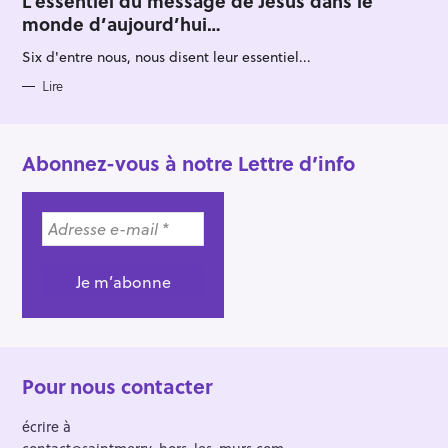
L’essentiel du message de Jésus dans le
E
monde d’aujourd’hui…
G
O
R
Six d'entre nous, nous disent leur essentiel...
I
E
S
Lire
Abonnez-vous à notre Lettre d’info
Pour nous contacter
écrire à