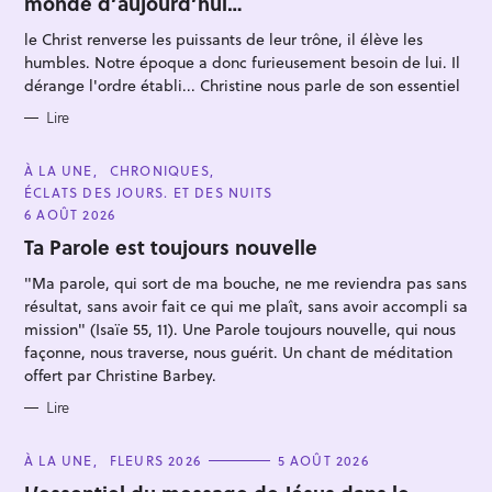
monde d’aujourd’hui…
G
O
R
le Christ renverse les puissants de leur trône, il élève les
I
E
humbles. Notre époque a donc furieusement besoin de lui. Il
S
dérange l'ordre établi... Christine nous parle de son essentiel
Lire
R
C
e
À LA UNE
CHRONIQUES
A
ÉCLATS DES JOURS. ET DES NUITS
c
T
E
6 AOÛT 2026
h
G
O
Ta Parole est toujours nouvelle
e
R
I
r
"Ma parole, qui sort de ma bouche, ne me reviendra pas sans
E
S
résultat, sans avoir fait ce qui me plaît, sans avoir accompli sa
c
mission" (Isaïe 55, 11). Une Parole toujours nouvelle, qui nous
h
façonne, nous traverse, nous guérit. Un chant de méditation
e
offert par Christine Barbey.
r
Lire
C
À LA UNE
FLEURS 2026
5 AOÛT 2026
A
T