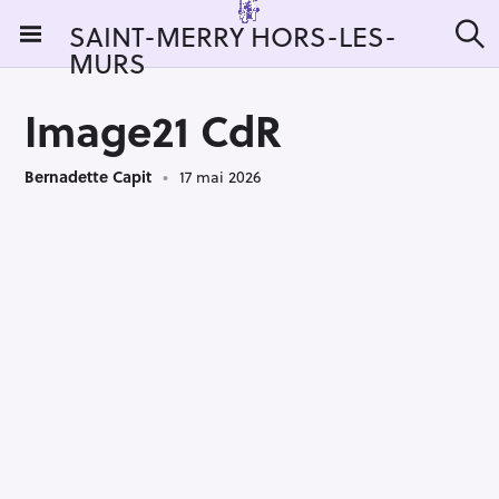
S
SAINT-MERRY HORS-LES-
k
MURS
R
i
e
c
p
h
Image21 CdR
t
e
r
o
c
Bernadette Capit
17 mai 2026
c
h
e
o
r
n
:
t
e
n
t