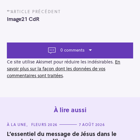
P
ARTICLE PRÉCÉDENT
o
Image21 CdR
s
t
n
a
v
0 comments
i
g
Ce site utilise Akismet pour réduire les indésirables.
En
a
savoir plus sur la façon dont les données de vos
t
commentaires sont traitées
.
i
o
n
À lire aussi
C
À LA UNE
FLEURS 2026
7 AOÛT 2026
A
T
L’essentiel du message de Jésus dans le
E