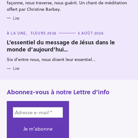
façonne, nous traverse, nous guérit. Un chant de méditation
offert par Christine Barbey.
Lire
C
À LA UNE
FLEURS 2026
5 AOÛT 2026
A
T
L’essentiel du message de Jésus dans le
E
monde d’aujourd’hui…
G
O
R
Six d'entre nous, nous disent leur essentiel...
I
E
S
Lire
Abonnez-vous à notre Lettre d’info