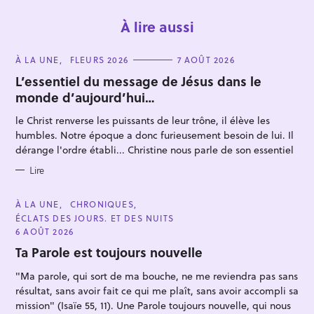
À lire aussi
C
À LA UNE
FLEURS 2026
7 AOÛT 2026
A
T
L’essentiel du message de Jésus dans le
E
monde d’aujourd’hui…
G
O
R
le Christ renverse les puissants de leur trône, il élève les
I
E
humbles. Notre époque a donc furieusement besoin de lui. Il
R
S
dérange l'ordre établi... Christine nous parle de son essentiel
e
Lire
c
h
C
À LA UNE
CHRONIQUES
e
A
ÉCLATS DES JOURS. ET DES NUITS
T
r
E
6 AOÛT 2026
G
c
O
Ta Parole est toujours nouvelle
R
h
I
"Ma parole, qui sort de ma bouche, ne me reviendra pas sans
E
e
S
résultat, sans avoir fait ce qui me plaît, sans avoir accompli sa
r
mission" (Isaïe 55, 11). Une Parole toujours nouvelle, qui nous