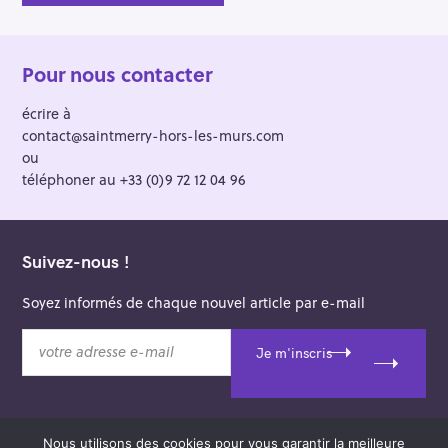
Pour nous contacter
écrire à
contact@saintmerry-hors-les-murs.com
ou
téléphoner au +33 (0)9 72 12 04 96
Suivez-nous !
Soyez informés de chaque nouvel article par e-mail
v
Je m'inscris
o
t
r
e
Nous utilisons des cookies pour vous garantir la meilleure