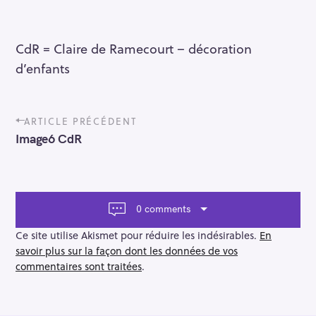
CdR = Claire de Ramecourt – décoration
d’enfants
P
ARTICLE PRÉCÉDENT
o
Image6 CdR
s
t
n
a
v
0 comments
i
g
Ce site utilise Akismet pour réduire les indésirables.
En
a
savoir plus sur la façon dont les données de vos
t
commentaires sont traitées
.
i
o
n