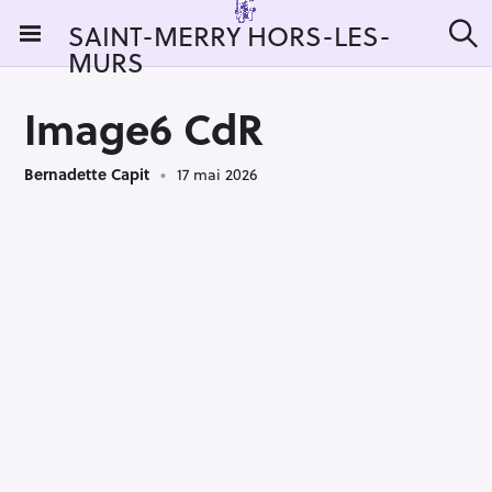
S
SAINT-MERRY HORS-LES-
k
MURS
R
i
e
c
p
h
Image6 CdR
t
e
r
o
c
Bernadette Capit
17 mai 2026
c
h
e
o
r
n
:
t
e
n
t