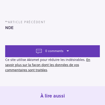
P
ARTICLE PRÉCÉDENT
o
NDE
s
t
n
a
v
0 comments
i
g
Ce site utilise Akismet pour réduire les indésirables.
En
a
savoir plus sur la façon dont les données de vos
t
commentaires sont traitées
.
i
o
n
À lire aussi