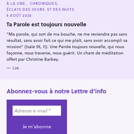
C
À LA UNE
CHRONIQUES
A
ÉCLATS DES JOURS. ET DES NUITS
T
E
6 AOÛT 2026
G
O
Ta Parole est toujours nouvelle
R
I
"Ma parole, qui sort de ma bouche, ne me reviendra pas sans
E
S
résultat, sans avoir fait ce qui me plaît, sans avoir accompli sa
mission" (Isaïe 55, 11). Une Parole toujours nouvelle, qui nous
façonne, nous traverse, nous guérit. Un chant de méditation
offert par Christine Barbey.
Lire
Abonnez-vous à notre Lettre d’info