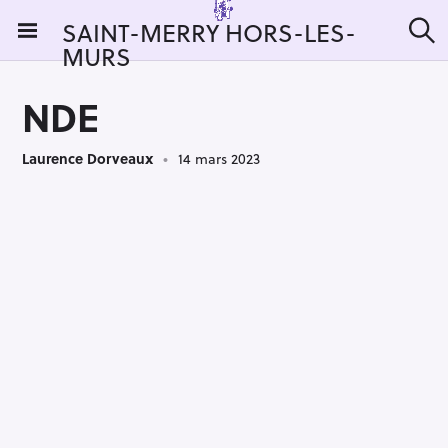
S
SAINT-MERRY HORS-LES-
k
MURS
R
i
e
c
p
h
NDE
t
e
r
o
c
Laurence Dorveaux
14 mars 2023
c
h
e
o
r
n
:
t
e
n
t