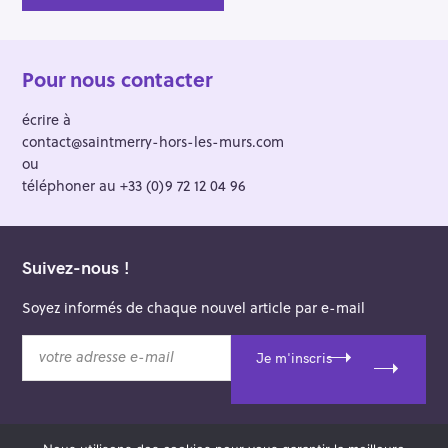
Pour nous contacter
écrire à
contact@saintmerry-hors-les-murs.com
ou
téléphoner au +33 (0)9 72 12 04 96
Suivez-nous !
Soyez informés de chaque nouvel article par e-mail
v
Je m'inscris
o
t
r
e