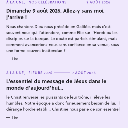
C
À LA UNE
NOS CÉLÉBRATIONS
9 AOÛT 2026
A
T
Dimanche 9 août 2026. Allez-y sans moi,
E
j’arrive !
G
O
R
Nous chantons Dieu nous précède en Galilée, mais c'est
I
E
souvent nous qui l'attendons, comme Elie sur l'Horeb ou les
S
disciples sur la barque. Le doute est parfois stimulant, mais
comment avancerions-nous sans confiance en sa venue, sous
une forme souvent inattendue ?
R
Lire
e
c
C
À LA UNE
FLEURS 2026
7 AOÛT 2026
A
h
T
L’essentiel du message de Jésus dans le
E
e
monde d’aujourd’hui…
G
O
r
R
le Christ renverse les puissants de leur trône, il élève les
I
c
E
humbles. Notre époque a donc furieusement besoin de lui. Il
S
h
dérange l'ordre établi... Christine nous parle de son essentiel
e
Lire
r