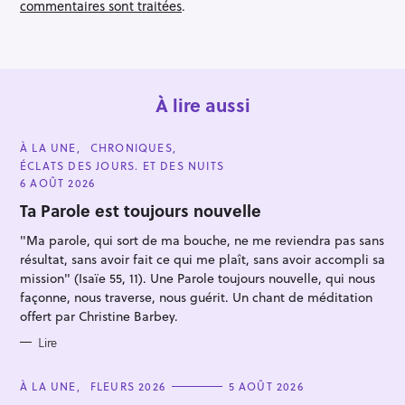
commentaires sont traitées
.
o
n
À lire aussi
C
À LA UNE
CHRONIQUES
A
ÉCLATS DES JOURS. ET DES NUITS
T
E
6 AOÛT 2026
G
O
Ta Parole est toujours nouvelle
R
I
R
"Ma parole, qui sort de ma bouche, ne me reviendra pas sans
E
S
e
résultat, sans avoir fait ce qui me plaît, sans avoir accompli sa
mission" (Isaïe 55, 11). Une Parole toujours nouvelle, qui nous
c
façonne, nous traverse, nous guérit. Un chant de méditation
h
offert par Christine Barbey.
e
Lire
r
c
C
À LA UNE
FLEURS 2026
5 AOÛT 2026
h
A