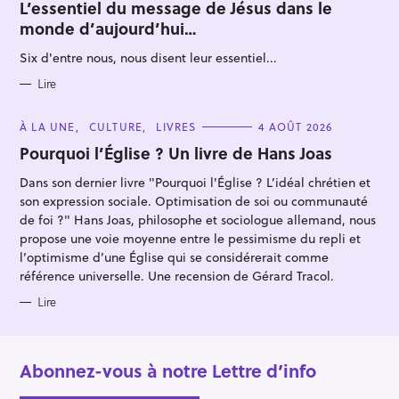
T
L’essentiel du message de Jésus dans le
e
E
monde d’aujourd’hui…
G
r
O
R
Six d'entre nous, nous disent leur essentiel...
I
E
S
Lire
C
À LA UNE
CULTURE
LIVRES
4 AOÛT 2026
A
T
Pourquoi l’Église ? Un livre de Hans Joas
E
G
Dans son dernier livre "Pourquoi l'Église ? L’idéal chrétien et
O
R
son expression sociale. Optimisation de soi ou communauté
I
E
de foi ?" Hans Joas, philosophe et sociologue allemand, nous
S
propose une voie moyenne entre le pessimisme du repli et
l’optimisme d’une Église qui se considérerait comme
référence universelle. Une recension de Gérard Tracol.
Lire
Abonnez-vous à notre Lettre d’info