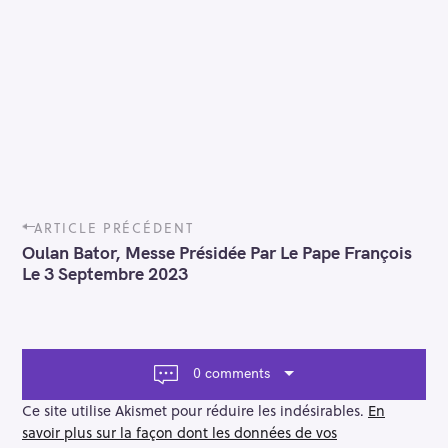
P
ARTICLE PRÉCÉDENT
o
Oulan Bator, Messe Présidée Par Le Pape François
s
Le 3 Septembre 2023
t
n
a
v
i
0 comments
g
a
Ce site utilise Akismet pour réduire les indésirables.
En
t
savoir plus sur la façon dont les données de vos
i