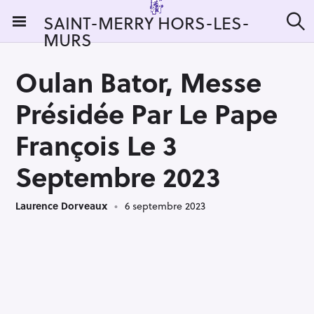
S
SAINT-MERRY HORS-LES-
k
MURS
R
i
e
c
p
h
Oulan Bator, Messe
t
e
r
o
Présidée Par Le Pape
c
c
h
e
o
François Le 3
r
n
:
Septembre 2023
t
e
n
Laurence Dorveaux
6 septembre 2023
t