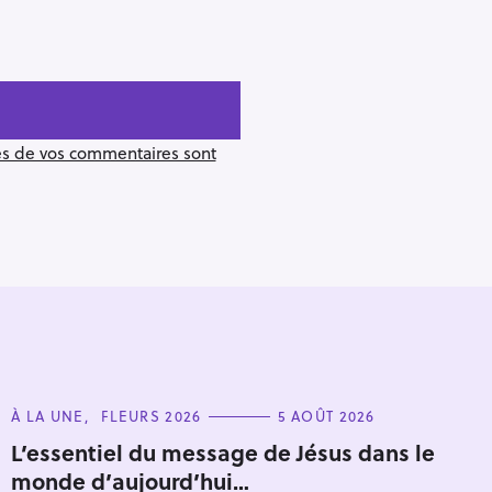
ées de vos commentaires sont
C
À LA UNE
FLEURS 2026
5 AOÛT 2026
A
T
L’essentiel du message de Jésus dans le
Pour effacer la recherche appuyez sur
E
monde d’aujourd’hui…
G
O