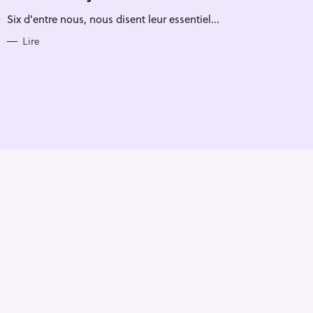
R
Six d'entre nous, nous disent leur essentiel...
I
E
S
Lire