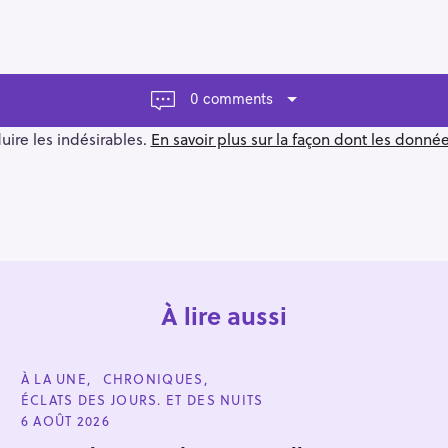
0 comments
duire les indésirables.
En savoir plus sur la façon dont les donn
À lire aussi
C
À LA UNE
CHRONIQUES
A
ÉCLATS DES JOURS. ET DES NUITS
T
E
6 AOÛT 2026
G
O