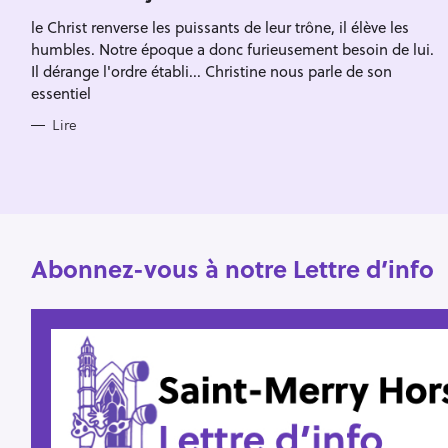
Escape
c
R
le Christ renverse les puissants de leur trône, il élève les
I
h
E
humbles. Notre époque a donc furieusement besoin de lui.
S
e
Il dérange l'ordre établi... Christine nous parle de son
essentiel
r
Lire
Abonnez-vous à notre Lettre d’info