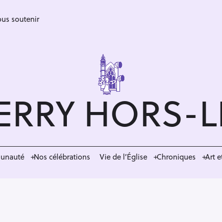
us soutenir
ERRY HORS-
munauté
Nos célébrations
Vie de l’Église
Chroniques
Art e