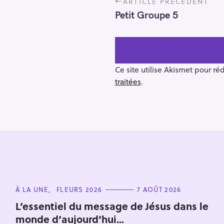
ARTICLE PRÉCÉDENT
o
Petit Groupe 5
s
t
n
a
v
Ce site utilise Akismet pour ré
i
traitées
.
g
a
t
i
o
R
n
e
c
C
h
À LA UNE
FLEURS 2026
7 AOÛT 2026
A
e
T
L’essentiel du message de Jésus dans le
E
r
monde d’aujourd’hui…
G
O