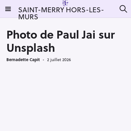
S
SAINT-MERRY HORS-LES-
k
MURS
R
i
e
c
p
h
Photo de Paul Jai sur
t
e
r
o
Unsplash
c
c
h
e
o
r
Bernadette Capit
2 juillet 2026
n
:
t
e
n
t