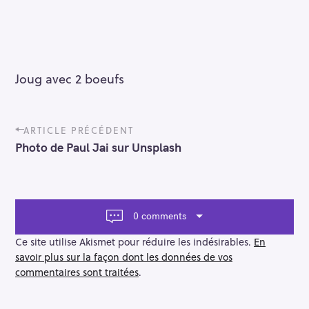
Joug avec 2 boeufs
P
ARTICLE PRÉCÉDENT
o
Photo de Paul Jai sur Unsplash
s
t
n
a
v
0 comments
i
g
Ce site utilise Akismet pour réduire les indésirables.
En
a
savoir plus sur la façon dont les données de vos
t
commentaires sont traitées
.
i
o
n