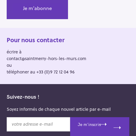
Pour nous contacter
écrire à
contact@saintmerry-hors-les-murs.com
ou
téléphoner au +33 (0)9 72 12 04 96
Suivez-nous !
Soyez informés de chaque nouvel article par e-mail
v
Je m'inscris
o
t