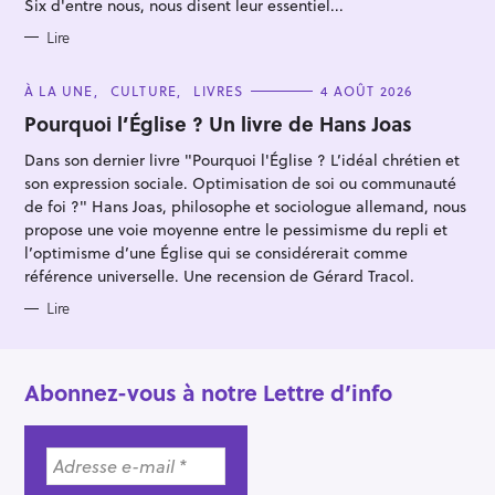
Six d'entre nous, nous disent leur essentiel...
r
I
E
S
Lire
C
À LA UNE
CULTURE
LIVRES
4 AOÛT 2026
A
T
Pourquoi l’Église ? Un livre de Hans Joas
E
G
Dans son dernier livre "Pourquoi l'Église ? L’idéal chrétien et
O
R
son expression sociale. Optimisation de soi ou communauté
I
E
de foi ?" Hans Joas, philosophe et sociologue allemand, nous
S
propose une voie moyenne entre le pessimisme du repli et
l’optimisme d’une Église qui se considérerait comme
référence universelle. Une recension de Gérard Tracol.
Lire
Abonnez-vous à notre Lettre d’info