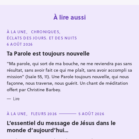
À lire aussi
C
À LA UNE
CHRONIQUES
A
ÉCLATS DES JOURS. ET DES NUITS
T
E
6 AOÛT 2026
G
O
Ta Parole est toujours nouvelle
R
I
"Ma parole, qui sort de ma bouche, ne me reviendra pas sans
E
S
résultat, sans avoir fait ce qui me plaît, sans avoir accompli sa
R
mission" (Isaïe 55, 11). Une Parole toujours nouvelle, qui nous
e
façonne, nous traverse, nous guérit. Un chant de méditation
c
offert par Christine Barbey.
h
Lire
e
r
C
À LA UNE
FLEURS 2026
5 AOÛT 2026
c
A
T
L’essentiel du message de Jésus dans le
h
E
monde d’aujourd’hui…
G
e
O
R