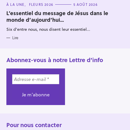
C
À LA UNE
FLEURS 2026
5 AOÛT 2026
A
T
L’essentiel du message de Jésus dans le
E
monde d’aujourd’hui…
G
O
R
Six d'entre nous, nous disent leur essentiel...
I
E
S
Lire
Abonnez-vous à notre Lettre d’info
Pour nous contacter