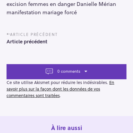
excision femmes en danger Danielle Mérian
manifestation mariage forcé
P
ARTICLE PRÉCÉDENT
o
Article précédent
s
t
n
a
v
0 comments
i
g
Ce site utilise Akismet pour réduire les indésirables.
En
a
savoir plus sur la façon dont les données de vos
t
commentaires sont traitées
.
i
o
n
À lire aussi