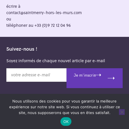
écrire à
contact@saintmerry-hors-les-murs.com
ou
téléphoner au +33 (0)9 72 12 04 96
Suivez-nous !
Soyez informés de chaque nouvel article par e-mail
v
Je m'inscris
o
t
r
e
Nous utilisons des cookies pour vous garantir la meilleure
a
© 2026 Saint-Merry Hors-les-Murs.
expérience sur notre site web. Si vous continuez à utiliser ce
d
Theme: Felt by
Pixelgrade
.
site, nous supposerons que vous en êtes satisfait.
r
e
OK
s