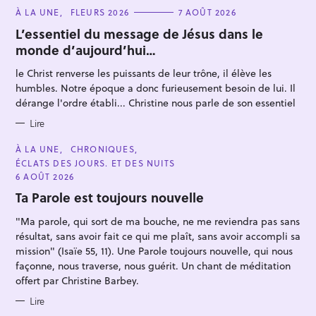
C
À LA UNE
FLEURS 2026
7 AOÛT 2026
A
T
L’essentiel du message de Jésus dans le
E
monde d’aujourd’hui…
G
O
R
le Christ renverse les puissants de leur trône, il élève les
I
E
humbles. Notre époque a donc furieusement besoin de lui. Il
S
dérange l'ordre établi... Christine nous parle de son essentiel
R
Lire
e
c
C
À LA UNE
CHRONIQUES
A
h
ÉCLATS DES JOURS. ET DES NUITS
T
E
6 AOÛT 2026
e
G
O
Ta Parole est toujours nouvelle
r
R
I
c
"Ma parole, qui sort de ma bouche, ne me reviendra pas sans
E
h
S
résultat, sans avoir fait ce qui me plaît, sans avoir accompli sa
e
mission" (Isaïe 55, 11). Une Parole toujours nouvelle, qui nous
façonne, nous traverse, nous guérit. Un chant de méditation
r
offert par Christine Barbey.
Lire