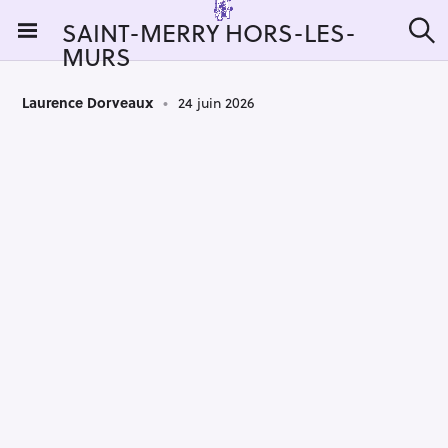
S
SAINT-MERRY HORS-LES-
k
MURS
R
i
e
c
p
h
Laurence Dorveaux
24 juin 2026
t
e
r
o
c
c
h
e
o
r
n
:
t
e
n
t