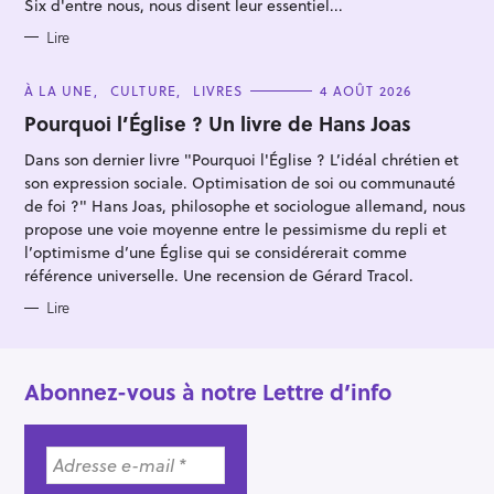
Six d'entre nous, nous disent leur essentiel...
r
I
E
S
Lire
C
À LA UNE
CULTURE
LIVRES
4 AOÛT 2026
A
T
Pourquoi l’Église ? Un livre de Hans Joas
E
G
Dans son dernier livre "Pourquoi l'Église ? L’idéal chrétien et
O
R
son expression sociale. Optimisation de soi ou communauté
I
E
de foi ?" Hans Joas, philosophe et sociologue allemand, nous
S
propose une voie moyenne entre le pessimisme du repli et
l’optimisme d’une Église qui se considérerait comme
référence universelle. Une recension de Gérard Tracol.
Lire
Abonnez-vous à notre Lettre d’info