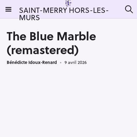
S
SAINT-MERRY HORS-LES-
k
MURS
R
i
e
c
p
h
The Blue Marble
t
e
r
o
(remastered)
c
c
h
e
o
r
Bénédicte Idoux-Renard
9 avril 2026
n
:
t
e
n
t