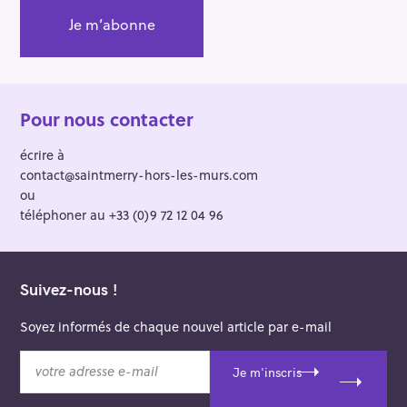
Pour nous contacter
écrire à
contact@saintmerry-hors-les-murs.com
ou
téléphoner au +33 (0)9 72 12 04 96
Suivez-nous !
Soyez informés de chaque nouvel article par e-mail
v
Je m'inscris
o
t