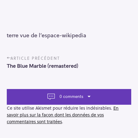
terre vue de l’espace-wikipedia
P
ARTICLE PRÉCÉDENT
o
The Blue Marble (remastered)
s
t
n
a
v
0 comments
i
g
Ce site utilise Akismet pour réduire les indésirables.
En
a
savoir plus sur la façon dont les données de vos
t
commentaires sont traitées
.
i
o
n