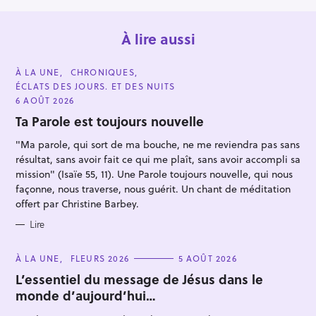
À lire aussi
C
À LA UNE
CHRONIQUES
A
ÉCLATS DES JOURS. ET DES NUITS
T
E
6 AOÛT 2026
G
O
Ta Parole est toujours nouvelle
R
I
"Ma parole, qui sort de ma bouche, ne me reviendra pas sans
E
S
résultat, sans avoir fait ce qui me plaît, sans avoir accompli sa
R
mission" (Isaïe 55, 11). Une Parole toujours nouvelle, qui nous
e
façonne, nous traverse, nous guérit. Un chant de méditation
c
offert par Christine Barbey.
h
Lire
e
r
C
À LA UNE
FLEURS 2026
5 AOÛT 2026
c
A
T
L’essentiel du message de Jésus dans le
h
E
monde d’aujourd’hui…
G
e
O
R