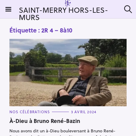
S
SAINT-MERRY HORS-LES-
k
MURS
R
i
e
c
p
Étiquette :
2R 4 – 8à10
h
t
e
r
o
c
c
h
e
o
r
n
:
t
e
n
t
C
NOS CÉLÉBRATIONS
3 AVRIL 2024
A
T
À-Dieu à Bruno René-Bazin
E
G
Nous avons dit un à-Dieu bouleversant à Bruno René-
O
R