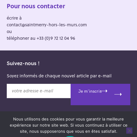
Pour nous contacter
écrire à
contact@saintmerry-hors-les-murs.com
ou
téléphoner au +33 (0)9 72 12 04 96
Suivez-nous !
Soyez informés de chaque nouvel article par e-mail
v
Je m'inscris
o
t
r
e
Nous utilisons des cookies pour vous garantir la meilleure
a
© 2026 Saint-Merry Hors-les-Murs.
expérience sur notre site web. Si vous continuez à utiliser ce
d
Theme: Felt by
Pixelgrade
.
site, nous supposerons que vous en êtes satisfait.
r