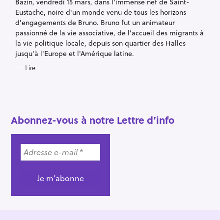
Bazin, vendredi 15 mars, dans l'immense nef de Saint-
I
E
Eustache, noire d'un monde venu de tous les horizons
S
d'engagements de Bruno. Bruno fut un animateur
passionné de la vie associative, de l'accueil des migrants à
la vie politique locale, depuis son quartier des Halles
jusqu'à l'Europe et l'Amérique latine.
Lire
R
e
c
Abonnez-vous à notre Lettre d’info
h
e
r
c
h
e
r