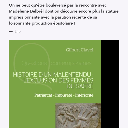
G
On ne peut qu’être bouleversé par la rencontre avec
O
R
Madeleine Delbrêl dont on découvre encore plus la stature
I
E
impressionnante avec la parution récente de sa
S
foisonnante production épistolaire !
Lire