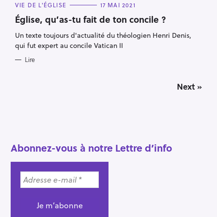
C
VIE DE L'ÉGLISE
17 MAI 2021
A
T
Église, qu’as-tu fait de ton concile ?
E
G
Un texte toujours d'actualité du théologien Henri Denis,
O
R
qui fut expert au concile Vatican II
I
E
Lire
S
P
Next »
o
s
t
s
n
a
Abonnez-vous à notre Lettre d’info
v
i
g
a
t
i
o