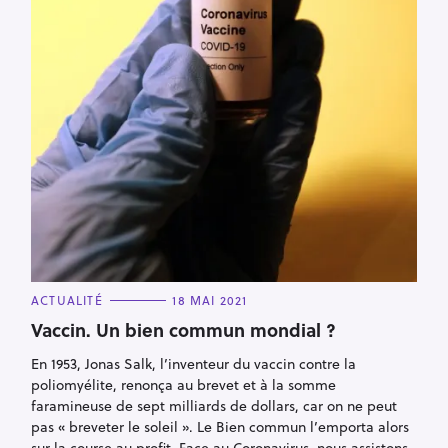
C
ACTUALITÉ
18 MAI 2021
A
T
Vaccin. Un bien commun mondial ?
E
G
En 1953, Jonas Salk, l’inventeur du vaccin contre la
O
R
poliomyélite, renonça au brevet et à la somme
I
E
faramineuse de sept milliards de dollars, car on ne peut
S
pas « breveter le soleil ». Le Bien commun l’emporta alors
sur la course au profit. Face au Coronavirus, nous assistons