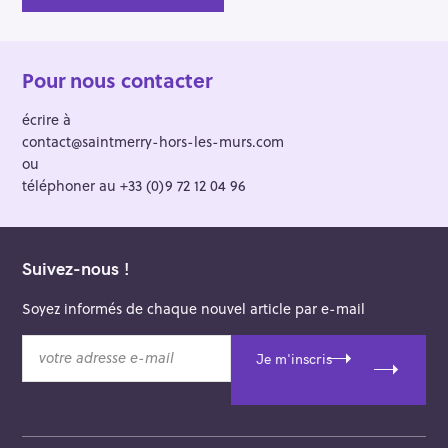
n
Pour nous contacter
écrire à
contact@saintmerry-hors-les-murs.com
ou
téléphoner au +33 (0)9 72 12 04 96
Suivez-nous !
Soyez informés de chaque nouvel article par e-mail
v
Je m'inscris
o
t
r
e