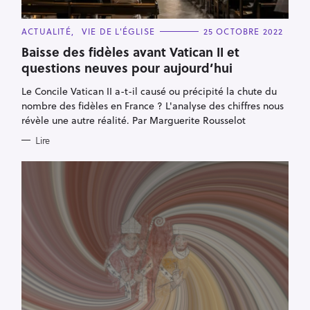
C
ACTUALITÉ
VIE DE L'ÉGLISE
25 OCTOBRE 2022
A
T
Baisse des fidèles avant Vatican II et
E
questions neuves pour aujourd’hui
G
O
R
Le Concile Vatican II a-t-il causé ou précipité la chute du
I
E
nombre des fidèles en France ? L'analyse des chiffres nous
S
révèle une autre réalité. Par Marguerite Rousselot
Lire