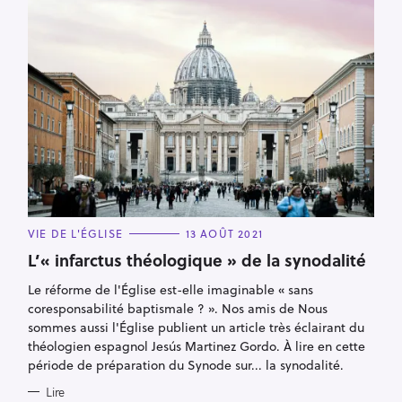
C
VIE DE L'ÉGLISE
13 AOÛT 2021
A
T
L’« infarctus théologique » de la synodalité
E
G
Le réforme de l'Église est-elle imaginable « sans
O
R
coresponsabilité baptismale ? ». Nos amis de Nous
I
E
sommes aussi l'Église publient un article très éclairant du
S
théologien espagnol Jesús Martinez Gordo. À lire en cette
période de préparation du Synode sur... la synodalité.
Lire