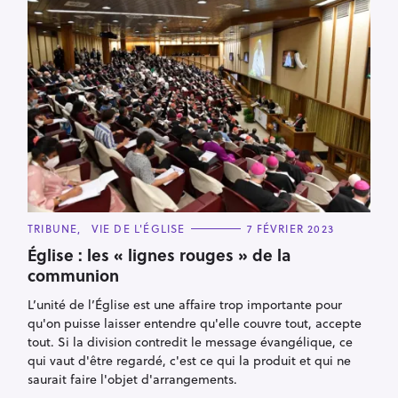
C
TRIBUNE
VIE DE L'ÉGLISE
7 FÉVRIER 2023
A
T
Église : les « lignes rouges » de la
E
communion
G
O
R
L’unité de l’Église est une affaire trop importante pour
I
E
qu'on puisse laisser entendre qu'elle couvre tout, accepte
S
tout. Si la division contredit le message évangélique, ce
qui vaut d'être regardé, c'est ce qui la produit et qui ne
saurait faire l'objet d'arrangements.