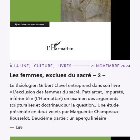
C
À LA UNE
CULTURE
LIVRES
21 NOVEMBRE 2024
A
T
Les femmes, exclues du sacré – 2 –
E
G
Le théologien Gilbert Clavel entreprend dans son livre
O
R
« L’exclusion des femmes du sacré. Patriarcat, impureté,
I
E
infériorité » (L’Harmattan) un examen des arguments
S
scripturaires et doctrinaux sur la question.. Une étude
présentée en deux volets par Marguerite Champeaux-
Rousselot. Deuxième partie : un aperçu linéaire
Lire