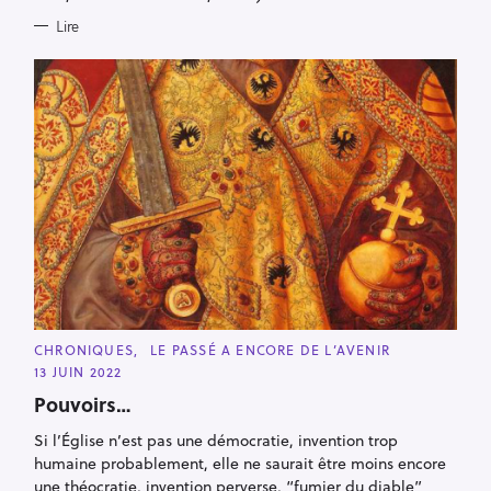
Lire
R
e
c
C
CHRONIQUES
LE PASSÉ A ENCORE DE L’AVENIR
A
13 JUIN 2022
h
T
E
Pouvoirs…
e
G
O
r
R
Si l’Église n’est pas une démocratie, invention trop
I
c
humaine probablement, elle ne saurait être moins encore
E
S
une théocratie, invention perverse, “fumier du diable”
h