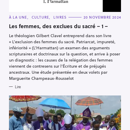
C
À LA UNE
CULTURE
LIVRES
20 NOVEMBRE 2024
A
T
Les femmes, des exclues du sacré – 1 –
E
G
Le théologien Gilbert Clavel entreprend dans son livre
O
R
« L’exclusion des femmes du sacré. Patriarcat, impureté,
I
E
infériorité » (L’Harmattan) un examen des arguments
S
scripturaires et doctrinaux sur la question, et arrive à poser
un diagnostic : les causes de la relégation des femmes
viennent de contresens sur l’Écriture et de préjugés
ancestraux. Une étude présentée en deux volets par
Marguerite Champeaux-Rousselot
Lire