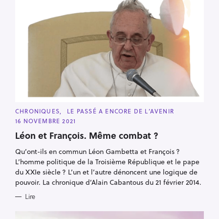
C
CHRONIQUES
LE PASSÉ A ENCORE DE L’AVENIR
A
16 NOVEMBRE 2021
T
E
Léon et François. Même combat ?
G
O
R
Qu’ont-ils en commun Léon Gambetta et François ?
I
L’homme politique de la Troisième République et le pape
E
S
du XXIe siècle ? L’un et l’autre dénoncent une logique de
pouvoir. La chronique d’Alain Cabantous du 21 février 2014.
Lire