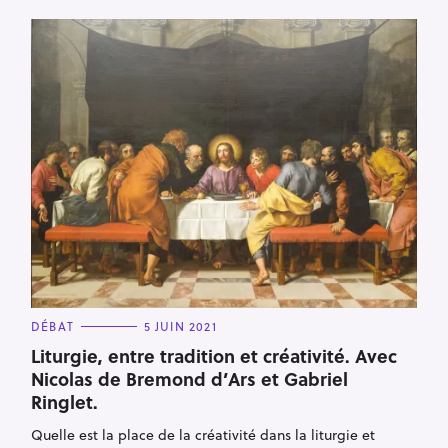
C
DÉBAT
5 JUIN 2021
A
T
Liturgie, entre tradition et créativité. Avec
E
Nicolas de Bremond d’Ars et Gabriel
G
O
Ringlet.
R
I
E
Quelle est la place de la créativité dans la liturgie et
S