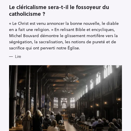
A
T
Le cléricalisme sera-t-il le fossoyeur du
E
catholicisme ?
G
O
R
« Le Christ est venu annoncer la bonne nouvelle, le diable
I
E
en a fait une religion. » En relisant Bible et encycliques,
S
Michel Bouvard démontre le glissement mortifère vers la
ségrégation, la sacralisation, les notions de pureté et de
sacrifice qui ont perverti notre Église.
Lire