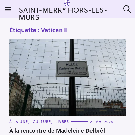
S
SAINT-MERRY HORS-LES-
k
MURS
R
i
e
c
p
Étiquette :
Vatican II
h
t
e
r
o
c
c
h
e
o
r
n
:
t
e
n
t
C
À LA UNE
CULTURE
LIVRES
21 MAI 2026
A
T
À la rencontre de Madeleine Delbrêl
E