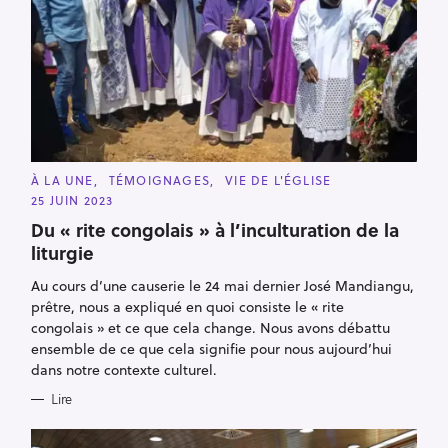
C
À LA UNE
TÉMOIGNAGES
VIE DE L'ÉGLISE
A
25 JUIN 2023
T
E
Du « rite congolais » à l’inculturation de la
G
O
liturgie
R
I
E
Au cours d’une causerie le 24 mai dernier José Mandiangu,
S
prêtre, nous a expliqué en quoi consiste le « rite
congolais » et ce que cela change. Nous avons débattu
ensemble de ce que cela signifie pour nous aujourd’hui
dans notre contexte culturel.
Lire