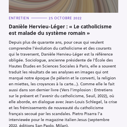
C
ENTRETIEN
25 OCTOBRE 2022
A
T
Danièle Hervieu-Léger : « Le catholicisme
E
est malade du système romain »
G
O
R
Depuis plus de quarante ans, pour ceux qui veulent
I
E
comprendre l’évolution du catholicisme et des courants
S
qui le traversent, Danièle Hervieu-Léger est la référence
obligée. Sociologue, ancienne présidente de l’École des
Hautes Études en Sciences Sociales à Paris, elle a souvent
traduit les résultats de ses analyses en images qui ont
marqué notre époque (le pèlerin et le converti, la religion
en miettes, les croyances à la carte…). Comme elle le fait
aussi dans son dernier livre (Vers l’implosion : Entretiens
sur le présent et l’avenir du catholicisme, Seuil, 2022), où
elle aborde, en dialogue avec Jean-Louis Schlegel, la crise
et les frémissements de nouveauté du catholicisme
français secoué par les scandales. Pietro Pisarra l’a
interviewée pour le magazine italien Jesus (septembre
2022, éditions San Paolo, Milan).