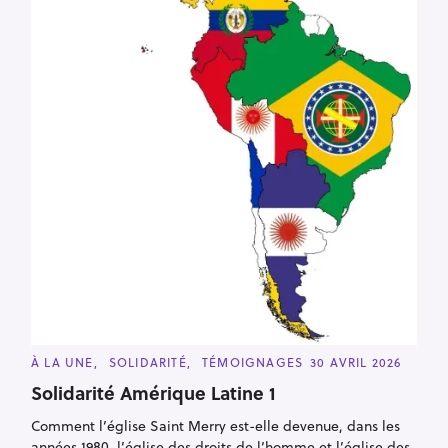
C
À LA UNE
SOLIDARITÉ
TÉMOIGNAGES
30 AVRIL 2026
A
T
Solidarité Amérique Latine 1
E
G
Comment l’église Saint Merry est-elle devenue, dans les
O
R
années 1980, l’église des droits de l’homme et l’église des