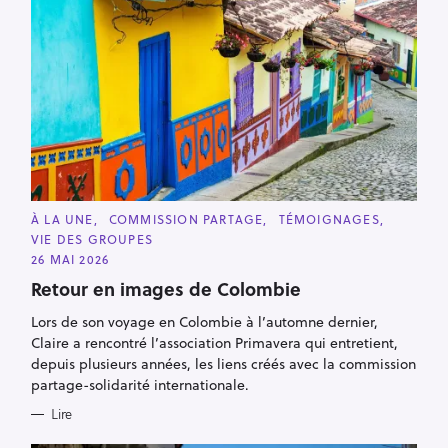
C
À LA UNE
COMMISSION PARTAGE
TÉMOIGNAGES
A
VIE DES GROUPES
T
E
26 MAI 2026
G
O
Retour en images de Colombie
R
I
Lors de son voyage en Colombie à l’automne dernier,
E
S
Claire a rencontré l’association Primavera qui entretient,
depuis plusieurs années, les liens créés avec la commission
partage-solidarité internationale.
Lire