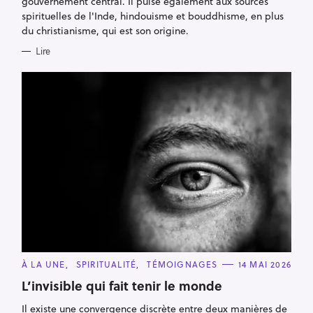
gouvernement central. Il puise également aux sources
spirituelles de l'Inde, hindouisme et bouddhisme, en plus
du christianisme, qui est son origine.
Lire
R
e
c
h
e
r
c
h
e
r
C
À LA UNE
SPIRITUALITÉ
TÉMOIGNAGES
14 MAI 2026
A
T
L’invisible qui fait tenir le monde
E
G
Il existe une convergence discrète entre deux manières de
O