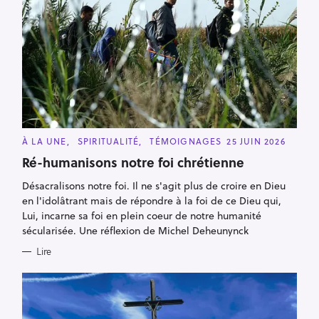
C
À LA UNE
SPIRITUALITÉ
TÉMOIGNAGES
25 JUIN 2026
A
T
Ré-humanisons notre foi chrétienne
E
G
Désacralisons notre foi. Il ne s'agit plus de croire en Dieu
O
R
en l'idolâtrant mais de répondre à la foi de ce Dieu qui,
I
E
Lui, incarne sa foi en plein coeur de notre humanité
S
sécularisée. Une réflexion de Michel Deheunynck
Lire