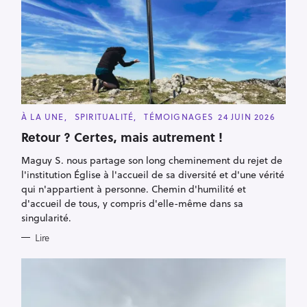
C
À LA UNE
SPIRITUALITÉ
TÉMOIGNAGES
24 JUIN 2026
A
T
Retour ? Certes, mais autrement !
E
G
Maguy S. nous partage son long cheminement du rejet de
O
R
l'institution Église à l'accueil de sa diversité et d'une vérité
I
E
qui n'appartient à personne. Chemin d'humilité et
S
d'accueil de tous, y compris d'elle-même dans sa
singularité.
Lire