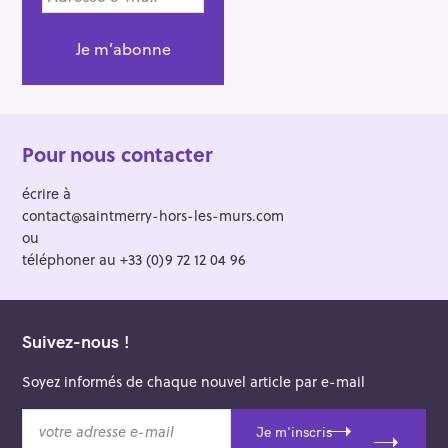
a
t
i
o
n
Pour nous contacter
écrire à
contact@saintmerry-hors-les-murs.com
ou
téléphoner au +33 (0)9 72 12 04 96
Suivez-nous !
Soyez informés de chaque nouvel article par e-mail
v
Je m'inscris
o