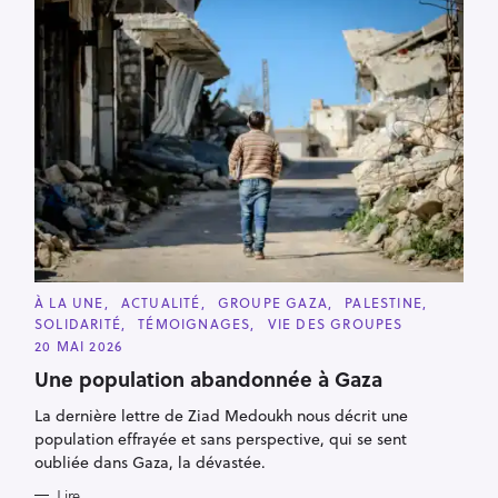
C
À LA UNE
ACTUALITÉ
GROUPE GAZA
PALESTINE
A
SOLIDARITÉ
TÉMOIGNAGES
VIE DES GROUPES
T
E
20 MAI 2026
G
O
Une population abandonnée à Gaza
R
I
La dernière lettre de Ziad Medoukh nous décrit une
E
S
population effrayée et sans perspective, qui se sent
oubliée dans Gaza, la dévastée.
Lire