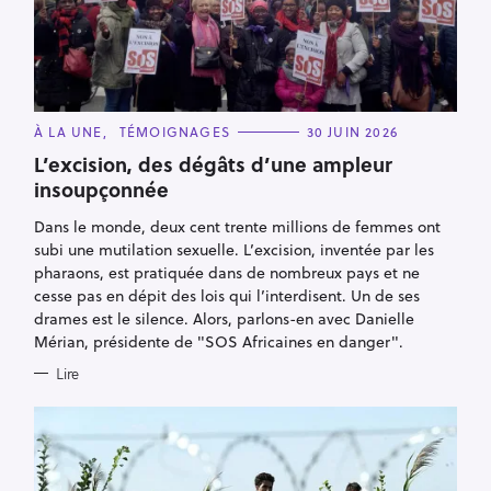
C
À LA UNE
TÉMOIGNAGES
30 JUIN 2026
A
T
L’excision, des dégâts d’une ampleur
E
insoupçonnée
G
O
R
Dans le monde, deux cent trente millions de femmes ont
I
E
subi une mutilation sexuelle. L’excision, inventée par les
S
pharaons, est pratiquée dans de nombreux pays et ne
cesse pas en dépit des lois qui l’interdisent. Un de ses
drames est le silence. Alors, parlons-en avec Danielle
Mérian, présidente de "SOS Africaines en danger".
Lire