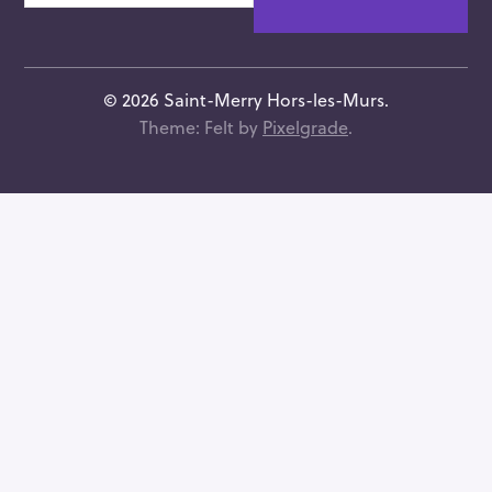
t
r
e
a
© 2026 Saint-Merry Hors-les-Murs.
d
Theme: Felt by
Pixelgrade
.
r
e
s
s
e
e
-
m
a
i
l