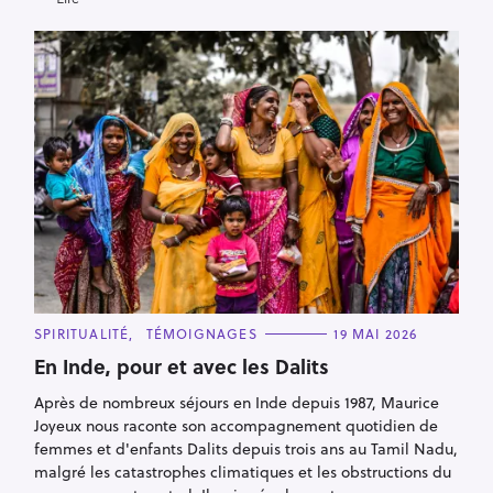
C
SPIRITUALITÉ
TÉMOIGNAGES
19 MAI 2026
A
T
En Inde, pour et avec les Dalits
E
G
Après de nombreux séjours en Inde depuis 1987, Maurice
O
R
Joyeux nous raconte son accompagnement quotidien de
I
E
femmes et d'enfants Dalits depuis trois ans au Tamil Nadu,
S
malgré les catastrophes climatiques et les obstructions du