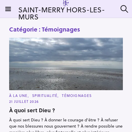
S
SAINT-MERRY HORS-LES-
k
MURS
R
i
e
c
p
Catégorie :
Témoignages
h
t
e
r
o
c
c
h
e
o
r
n
:
t
e
n
t
C
À LA UNE
SPIRITUALITÉ
TÉMOIGNAGES
A
21 JUILLET 2026
T
E
À quoi sert Dieu ?
G
O
R
À quoi sert Dieu ? À donner le courage d'être ? À refuser
I
que nos blessures nous gouvernent ? À rendre possible une
E
S