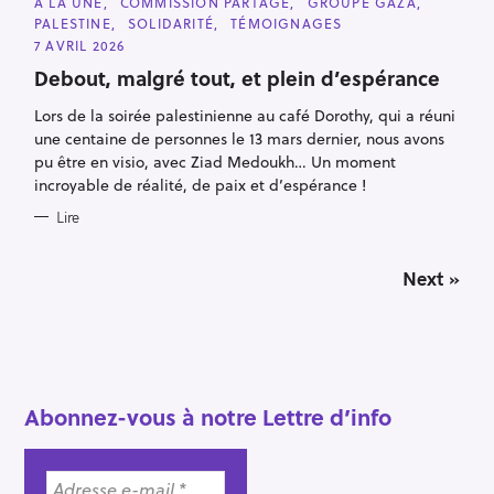
C
À LA UNE
COMMISSION PARTAGE
GROUPE GAZA
A
PALESTINE
SOLIDARITÉ
TÉMOIGNAGES
T
E
7 AVRIL 2026
G
O
Debout, malgré tout, et plein d’espérance
R
I
Lors de la soirée palestinienne au café Dorothy, qui a réuni
E
S
une centaine de personnes le 13 mars dernier, nous avons
pu être en visio, avec Ziad Medoukh… Un moment
incroyable de réalité, de paix et d’espérance !
Lire
P
Next »
o
s
t
s
n
a
Abonnez-vous à notre Lettre d’info
v
i
g