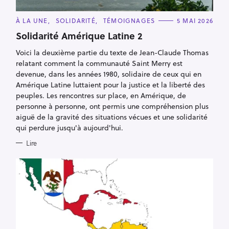
C
À LA UNE
SOLIDARITÉ
TÉMOIGNAGES
5 MAI 2026
A
T
Solidarité Amérique Latine 2
E
G
Voici la deuxième partie du texte de Jean-Claude Thomas
O
R
relatant comment la communauté Saint Merry est
I
E
devenue, dans les années 1980, solidaire de ceux qui en
S
Amérique Latine luttaient pour la justice et la liberté des
peuples. Les rencontres sur place, en Amérique, de
personne à personne, ont permis une compréhension plus
aiguë de la gravité des situations vécues et une solidarité
qui perdure jusqu'à aujourd'hui.
Lire