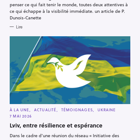
R
penser ce qui fait tenir le monde, toutes deux attentives à
I
E
ce qui échappe à la visibilité immédiate. un article de P.
S
Dunois-Canette
Lire
C
À LA UNE
ACTUALITÉ
TÉMOIGNAGES
UKRAINE
A
7 MAI 2026
T
E
Lviv, entre résilience et espérance
G
O
R
Dans le cadre d’une réunion du réseau « Initiative des
I