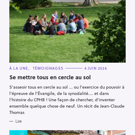
C
À LA UNE
TÉMOIGNAGES
4 JUIN 2026
A
T
Se mettre tous en cercle au sol
E
G
S'asseoir tous en cercle au sol ... ou l'exercice du pouvoir à
O
R
l'épreuve de l’Évangile, de la synodalité.... et dans
I
E
l'histoire du CPHB ! Une façon de chercher, d'inventer
S
ensemble quelque chose de neuf. Un récit de Jean-Claude
Thomas
Lire