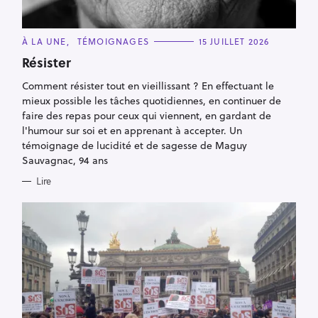
C
À LA UNE
TÉMOIGNAGES
15 JUILLET 2026
A
T
Résister
E
G
Comment résister tout en vieillissant ? En effectuant le
O
R
mieux possible les tâches quotidiennes, en continuer de
I
E
faire des repas pour ceux qui viennent, en gardant de
S
l'humour sur soi et en apprenant à accepter. Un
témoignage de lucidité et de sagesse de Maguy
Sauvagnac, 94 ans
Lire