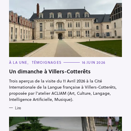
C
À LA UNE
TÉMOIGNAGES
16 JUIN 2026
A
T
Un dimanche à Villers-Cotterêts
E
G
Trois aperçus de la visite du 11 Avril 2026 à la Cité
O
R
Internationale de la Langue française à Villers-Cotterêts,
I
E
proposée par l’atelier ACLIAM (Art, Culture, Langage,
S
Intelligence Artificielle, Musique).
Lire