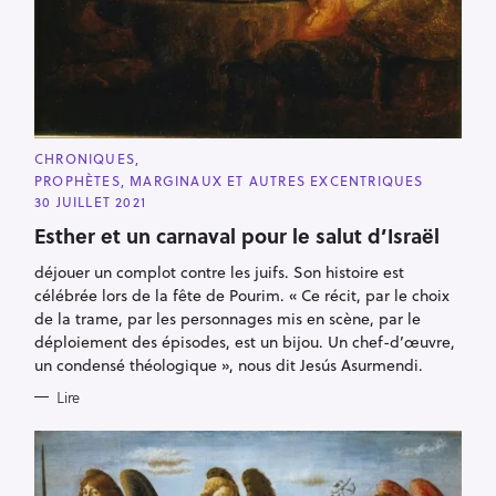
C
CHRONIQUES
A
PROPHÈTES, MARGINAUX ET AUTRES EXCENTRIQUES
T
E
30 JUILLET 2021
G
O
Esther et un carnaval pour le salut d’Israël
R
I
déjouer un complot contre les juifs. Son histoire est
E
S
célébrée lors de la fête de Pourim. « Ce récit, par le choix
de la trame, par les personnages mis en scène, par le
déploiement des épisodes, est un bijou. Un chef-d’œuvre,
un condensé théologique », nous dit Jesús Asurmendi.
Lire