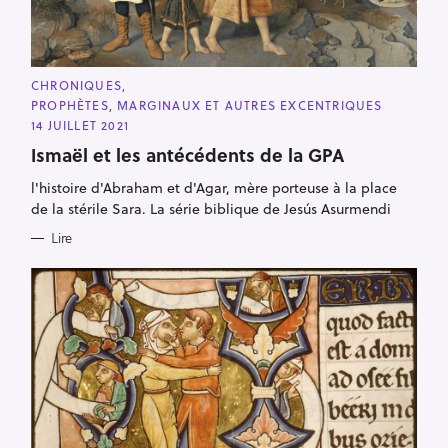
C
CHRONIQUES
A
PROPHÈTES, MARGINAUX ET AUTRES EXCENTRIQUES
T
E
14 JUILLET 2021
G
O
Ismaël et les antécédents de la GPA
R
I
l'histoire d'Abraham et d'Agar, mère porteuse à la place
E
S
de la stérile Sara. La série biblique de Jesús Asurmendi
Lire