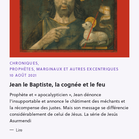
C
CHRONIQUES
A
PROPHÈTES, MARGINAUX ET AUTRES EXCENTRIQUES
T
E
10 AOÛT 2021
G
O
Jean le Baptiste, la cognée et le feu
R
I
Prophète et « apocalypticien », Jean dénonce
E
S
l’insupportable et annonce le châtiment des méchants et
la récompense des justes. Mais son message se différencie
considérablement de celui de Jésus. La série de Jesús
Asurmendi
Lire