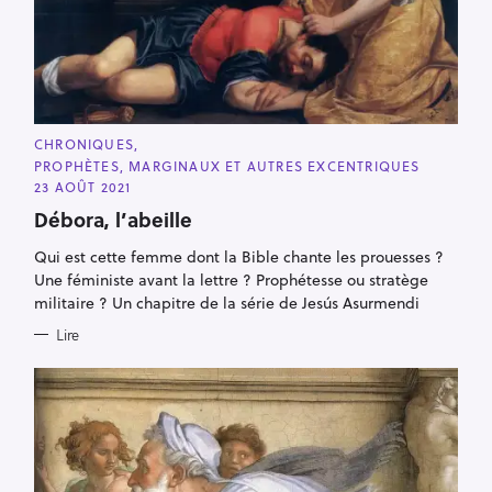
C
CHRONIQUES
A
PROPHÈTES, MARGINAUX ET AUTRES EXCENTRIQUES
T
E
23 AOÛT 2021
G
O
Débora, l’abeille
R
I
Qui est cette femme dont la Bible chante les prouesses ?
E
S
Une féministe avant la lettre ? Prophétesse ou stratège
militaire ? Un chapitre de la série de Jesús Asurmendi
Lire