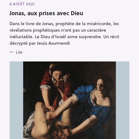
E
6 AOÛT 2021
G
O
Jonas, aux prises avec Dieu
R
I
Dans le livre de Jonas, prophète de la miséricorde, les
E
S
révélations prophétiques n'ont pas un caractère
inéluctable. Le Dieu d'Israël aime surprendre. Un récit
décrypté par Jesús Asurmendi
Lire
R
e
c
h
e
r
c
h
e