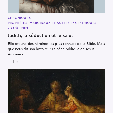
r
C
CHRONIQUES
A
PROPHÈTES, MARGINAUX ET AUTRES EXCENTRIQUES
T
E
2 AOÛT 2021
G
O
Judith, la séduction et le salut
R
I
Elle est une des héroïnes les plus connues de la Bible. Mais
E
S
que nous dit son histoire ? La série biblique de Jesús
Asurmendi
Lire