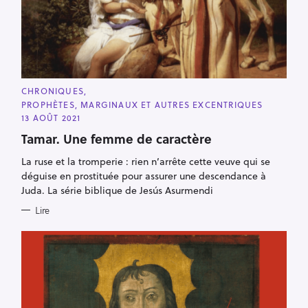
C
CHRONIQUES
A
PROPHÈTES, MARGINAUX ET AUTRES EXCENTRIQUES
T
E
13 AOÛT 2021
G
O
Tamar. Une femme de caractère
R
I
La ruse et la tromperie : rien n’arrête cette veuve qui se
E
S
déguise en prostituée pour assurer une descendance à
Juda. La série biblique de Jesús Asurmendi
Lire