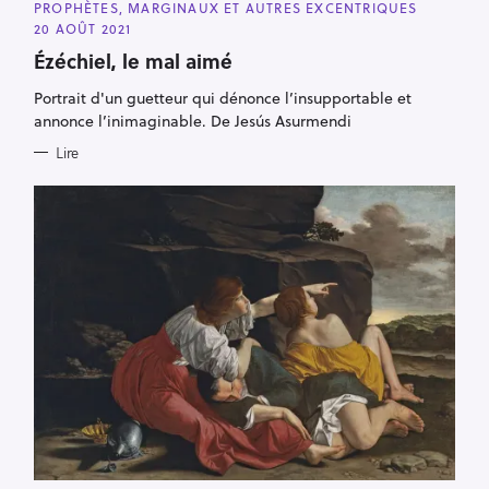
PROPHÈTES, MARGINAUX ET AUTRES EXCENTRIQUES
T
E
20 AOÛT 2021
G
O
Ézéchiel, le mal aimé
R
I
Portrait d'un guetteur qui dénonce l’insupportable et
E
S
annonce l’inimaginable. De Jesús Asurmendi
Lire