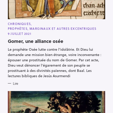
C
CHRONIQUES
A
PROPHÈTES, MARGINAUX ET AUTRES EXCENTRIQUES
T
E
9 JUILLET 2021
G
O
Gomer, une alliance osée
R
I
Le prophète Osée lutte contre l’idolâtrie. Et Dieu lui
E
S
demande une mission bien étrange, voire inconvenante :
épouser une prostituée du nom de Gomer. Par cet acte,
Dieu veut dénoncer l’égarement de son peuple se
prostituant à des divinités païennes, dont Baal. Les
lectures bibliques de Jesús Asurmendi
Lire