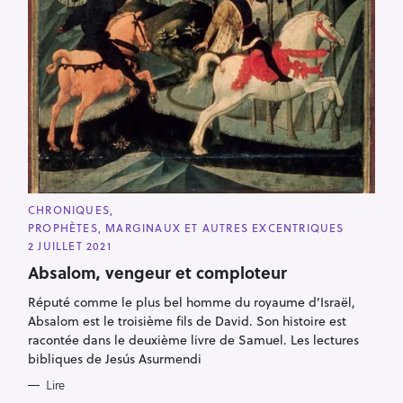
C
CHRONIQUES
A
PROPHÈTES, MARGINAUX ET AUTRES EXCENTRIQUES
T
E
2 JUILLET 2021
G
O
Absalom, vengeur et comploteur
R
I
Réputé comme le plus bel homme du royaume d’Israël,
E
S
Absalom est le troisième fils de David. Son histoire est
racontée dans le deuxième livre de Samuel. Les lectures
bibliques de Jesús Asurmendi
Lire