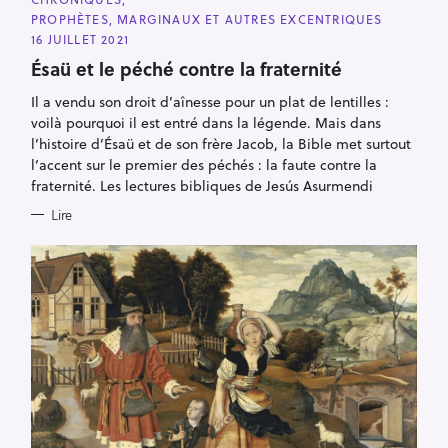
A
PROPHÈTES, MARGINAUX ET AUTRES EXCENTRIQUES
T
E
16 JUILLET 2021
G
O
Ésaü et le péché contre la fraternité
R
I
Il a vendu son droit d’aînesse pour un plat de lentilles :
E
S
voilà pourquoi il est entré dans la légende. Mais dans
l’histoire d’Ésaü et de son frère Jacob, la Bible met surtout
l’accent sur le premier des péchés : la faute contre la
fraternité. Les lectures bibliques de Jesús Asurmendi
Lire