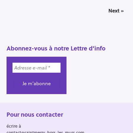
P
Next »
o
s
t
s
n
a
Abonnez-vous à notre Lettre d’info
v
i
g
a
t
i
o
n
Pour nous contacter
écrire à
contact@saintmerry-hors-les-murs.com