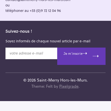
ou
téléphoner au +33 (0)9 72 12 04 96
Suivez-nous !
Soyez informés de chaque nouvel article par e-mail
v
Je m'inscris
o
t
r
e
a
© 2026 Saint-Merry Hors-les-Murs.
d
Theme: Felt by
Pixelgrade
.
r
e
s
s
e