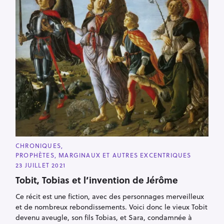
C
CHRONIQUES
A
PROPHÈTES, MARGINAUX ET AUTRES EXCENTRIQUES
T
E
23 JUILLET 2021
G
O
Tobit, Tobias et l’invention de Jérôme
R
I
Ce récit est une fiction, avec des personnages merveilleux
E
S
et de nombreux rebondissements. Voici donc le vieux Tobit
devenu aveugle, son fils Tobias, et Sara, condamnée à