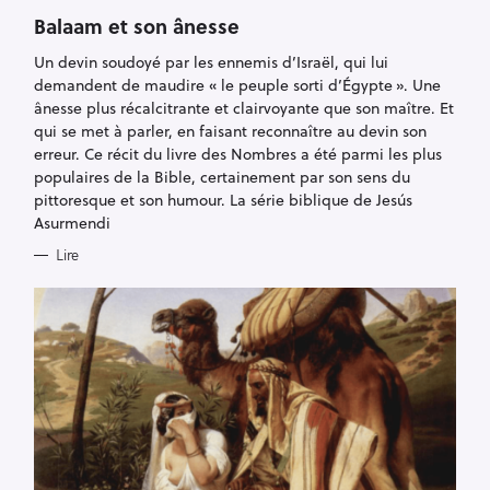
G
O
Balaam et son ânesse
R
I
Un devin soudoyé par les ennemis d’Israël, qui lui
E
S
demandent de maudire « le peuple sorti d’Égypte ». Une
ânesse plus récalcitrante et clairvoyante que son maître. Et
qui se met à parler, en faisant reconnaître au devin son
erreur. Ce récit du livre des Nombres a été parmi les plus
populaires de la Bible, certainement par son sens du
pittoresque et son humour. La série biblique de Jesús
Asurmendi
Lire