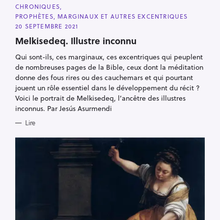
C
CHRONIQUES
A
PROPHÈTES, MARGINAUX ET AUTRES EXCENTRIQUES
T
E
20 SEPTEMBRE 2021
G
O
Melkisedeq. Illustre inconnu
R
I
Qui sont-ils, ces marginaux, ces excentriques qui peuplent
E
S
de nombreuses pages de la Bible, ceux dont la méditation
donne des fous rires ou des cauchemars et qui pourtant
jouent un rôle essentiel dans le développement du récit ?
Voici le portrait de Melkisedeq, l’ancêtre des illustres
inconnus. Par Jesús Asurmendi
Lire