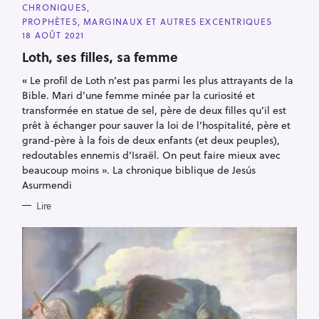
C
CHRONIQUES
A
PROPHÈTES, MARGINAUX ET AUTRES EXCENTRIQUES
T
E
18 AOÛT 2021
G
O
Loth, ses filles, sa femme
R
I
« Le profil de Loth n’est pas parmi les plus attrayants de la
E
S
Bible. Mari d’une femme minée par la curiosité et
transformée en statue de sel, père de deux filles qu’il est
prêt à échanger pour sauver la loi de l’hospitalité, père et
grand-père à la fois de deux enfants (et deux peuples),
redoutables ennemis d’Israël. On peut faire mieux avec
beaucoup moins ». La chronique biblique de Jesús
Asurmendi
Lire