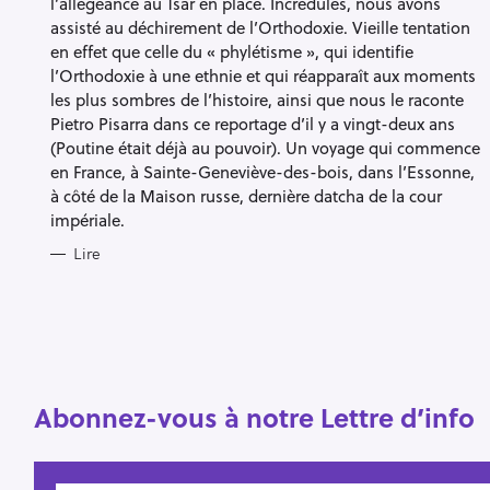
l’allégeance au Tsar en place. Incrédules, nous avons
assisté au déchirement de l’Orthodoxie. Vieille tentation
en effet que celle du « phylétisme », qui identifie
l’Orthodoxie à une ethnie et qui réapparaît aux moments
les plus sombres de l’histoire, ainsi que nous le raconte
Pietro Pisarra dans ce reportage d’il y a vingt-deux ans
R
(Poutine était déjà au pouvoir). Un voyage qui commence
en France, à Sainte-Geneviève-des-bois, dans l’Essonne,
e
à côté de la Maison russe, dernière datcha de la cour
c
impériale.
h
Lire
e
r
Escape
c
h
e
r
Abonnez-vous à notre Lettre d’info