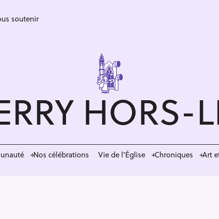
us soutenir
ERRY HORS-
munauté
Nos célébrations
Vie de l’Église
Chroniques
Art e