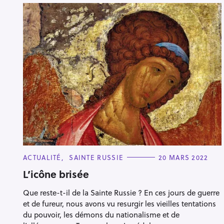
C
ACTUALITÉ
SAINTE RUSSIE
20 MARS 2022
A
T
L’icône brisée
E
G
Que reste-t-il de la Sainte Russie ? En ces jours de guerre
O
R
et de fureur, nous avons vu resurgir les vieilles tentations
I
E
du pouvoir, les démons du nationalisme et de
S