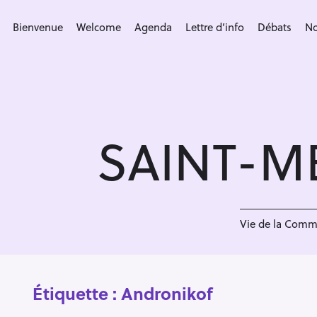
S
k
Bienvenue
Welcome
Agenda
Lettre d’info
Débats
No
i
p
t
o
c
SAINT-M
o
n
t
e
n
Vie de la Com
t
Étiquette :
Andronikof