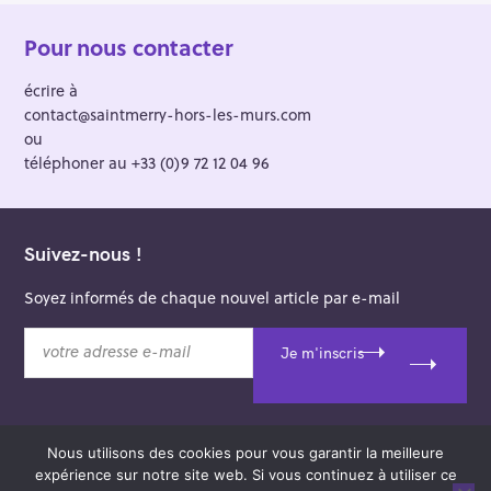
Pour nous contacter
écrire à
contact@saintmerry-hors-les-murs.com
ou
téléphoner au +33 (0)9 72 12 04 96
Suivez-nous !
Soyez informés de chaque nouvel article par e-mail
v
Je m'inscris
o
t
r
e
Nous utilisons des cookies pour vous garantir la meilleure
a
© 2026 Saint-Merry Hors-les-Murs.
expérience sur notre site web. Si vous continuez à utiliser ce
d