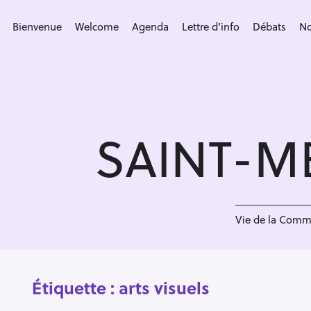
S
k
Bienvenue
Welcome
Agenda
Lettre d’info
Débats
No
i
p
t
o
c
SAINT-M
o
n
t
e
n
Vie de la Com
t
Étiquette :
arts visuels