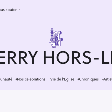
us soutenir
ERRY HORS-
munauté
Nos célébrations
Vie de l’Église
Chroniques
Art e