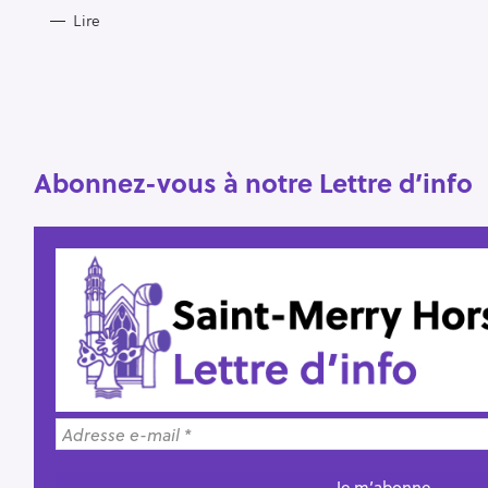
Lire
R
e
c
h
e
r
Abonnez-vous à notre Lettre d’info
Escape
c
h
e
r