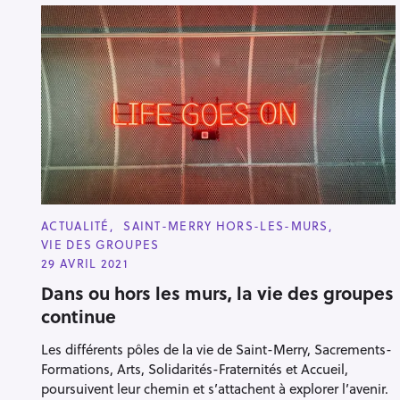
C
ACTUALITÉ
SAINT-MERRY HORS-LES-MURS
A
VIE DES GROUPES
T
E
29 AVRIL 2021
G
O
Dans ou hors les murs, la vie des groupes
R
continue
I
E
S
Les différents pôles de la vie de Saint-Merry, Sacrements-
Formations, Arts, Solidarités-Fraternités et Accueil,
poursuivent leur chemin et s’attachent à explorer l’avenir.