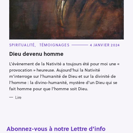
C
SPIRITUALITÉ
TÉMOIGNAGES
4 JANVIER 2024
A
T
Dieu devenu homme
E
G
L'évènement de la Nativité a toujours été pour moi une «
O
R
provocation » heureuse. Aujourd'hui la Nativité
I
E
m'interroge sur l'humanité de Dieu et sur la divinité de
R
S
l'homme : la divino-humanité, mystère d'un Dieu qui se
e
fait homme pour que l'homme soit Dieu.
c
Lire
h
e
r
c
Abonnez-vous à notre Lettre d’info
h