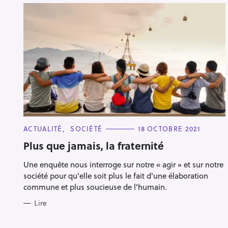
C
ACTUALITÉ
SOCIÉTÉ
18 OCTOBRE 2021
A
T
Plus que jamais, la fraternité
E
G
Une enquête nous interroge sur notre « agir » et sur notre
O
R
société pour qu'elle soit plus le fait d'une élaboration
I
E
commune et plus soucieuse de l'humain.
S
Lire
R