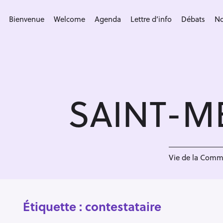
S
k
Bienvenue
Welcome
Agenda
Lettre d’info
Débats
No
i
p
t
o
c
SAINT-M
o
n
t
e
n
Vie de la Com
t
Étiquette :
contestataire