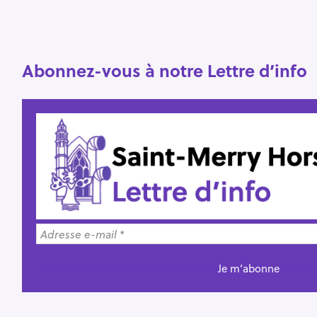
e
c
h
Abonnez-vous à notre Lettre d’info
e
r
Escape
c
h
e
r