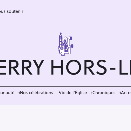
us soutenir
ERRY HORS-
munauté
Nos célébrations
Vie de l’Église
Chroniques
Art e