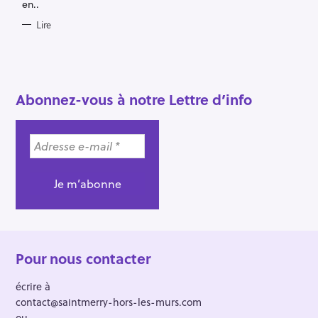
en..
Lire
R
Abonnez-vous à notre Lettre d’info
e
c
h
e
r
c
h
e
r
Pour nous contacter
écrire à
contact@saintmerry-hors-les-murs.com
ou