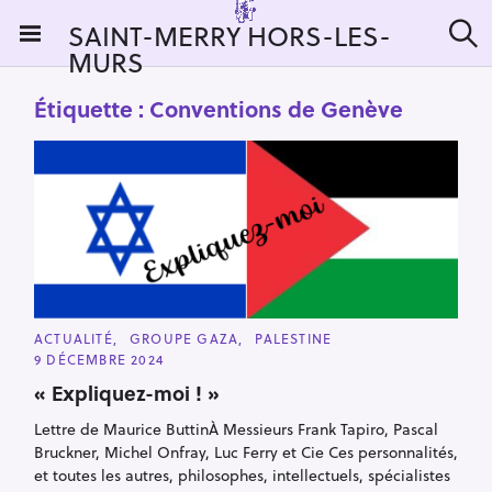
S
SAINT-MERRY HORS-LES-
k
MURS
R
i
e
c
p
Étiquette :
Conventions de Genève
h
t
e
r
o
c
c
h
e
o
r
n
:
t
e
n
C
ACTUALITÉ
GROUPE GAZA
PALESTINE
t
A
9 DÉCEMBRE 2024
T
E
« Expliquez-moi ! »
G
O
R
Lettre de Maurice ButtinÀ Messieurs Frank Tapiro, Pascal
I
Bruckner, Michel Onfray, Luc Ferry et Cie Ces personnalités,
E
S
et toutes les autres, philosophes, intellectuels, spécialistes