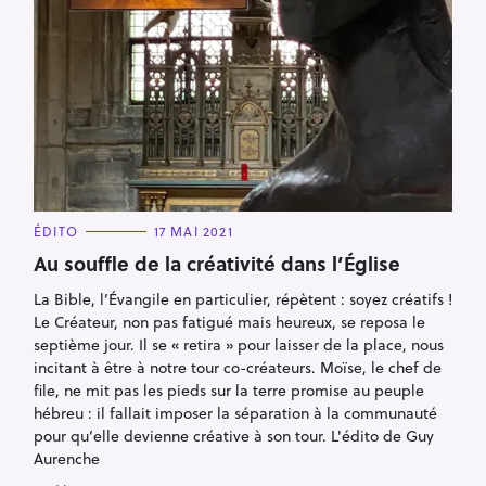
C
ÉDITO
17 MAI 2021
A
T
Au souffle de la créativité dans l’Église
E
G
La Bible, l’Évangile en particulier, répètent : soyez créatifs !
O
R
Le Créateur, non pas fatigué mais heureux, se reposa le
I
E
septième jour. Il se « retira » pour laisser de la place, nous
R
S
incitant à être à notre tour co-créateurs. Moïse, le chef de
e
file, ne mit pas les pieds sur la terre promise au peuple
c
hébreu : il fallait imposer la séparation à la communauté
pour qu’elle devienne créative à son tour. L'édito de Guy
h
Aurenche
e