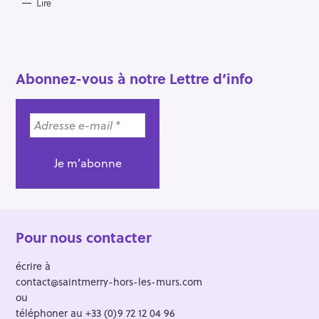
r
Lire
c
h
e
Abonnez-vous à notre Lettre d’info
r
Pour nous contacter
écrire à
contact@saintmerry-hors-les-murs.com
ou
téléphoner au +33 (0)9 72 12 04 96