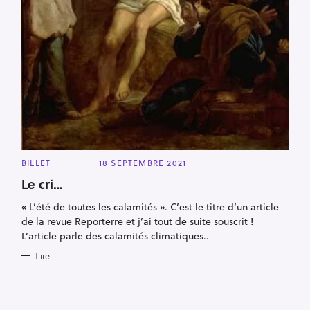
C
BILLET
18 SEPTEMBRE 2021
A
T
Le cri…
E
R
G
« L’été de toutes les calamités ». C’est le titre d’un article
O
e
R
de la revue Reporterre et j’ai tout de suite souscrit !
I
c
E
L’article parle des calamités climatiques..
S
h
Lire
e
r
c