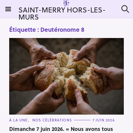
S
SAINT-MERRY HORS-LES-
k
MURS
R
i
e
c
p
Étiquette :
Deutéronome 8
h
t
e
r
o
c
c
h
e
o
r
n
:
t
e
n
t
C
À LA UNE
NOS CÉLÉBRATIONS
7 JUIN 2026
A
T
Dimanche 7 juin 2026. « Nous avons tous
E