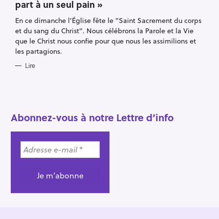
part à un seul pain »
G
O
R
En ce dimanche l'Église fête le "Saint Sacrement du corps
I
E
et du sang du Christ". Nous célébrons la Parole et la Vie
S
que le Christ nous confie pour que nous les assimilions et
les partagions.
Lire
R
e
c
Abonnez-vous à notre Lettre d’info
h
e
r
c
h
e
r