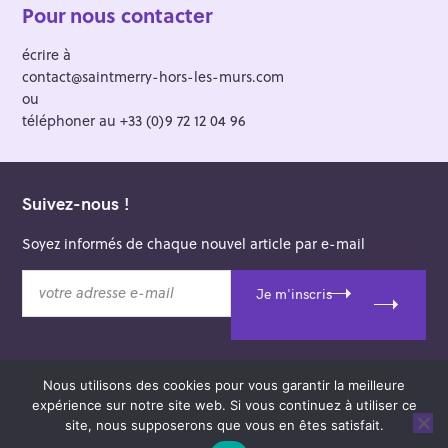
Pour nous contacter
écrire à
contact@saintmerry-hors-les-murs.com
ou
téléphoner au +33 (0)9 72 12 04 96
Suivez-nous !
Soyez informés de chaque nouvel article par e-mail
v
Je m'inscris
o
t
r
e
Nous utilisons des cookies pour vous garantir la meilleure
a
© 2026 Saint-Merry Hors-les-Murs.
expérience sur notre site web. Si vous continuez à utiliser ce
d
Theme: Felt by
Pixelgrade
.
site, nous supposerons que vous en êtes satisfait.
r