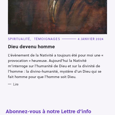
C
SPIRITUALITÉ
TÉMOIGNAGES
4 JANVIER 2024
A
T
Dieu devenu homme
E
G
L'évènement de la Nativité a toujours été pour moi une «
O
R
provocation » heureuse. Aujourd'hui la Nativité
I
E
m'interroge sur l'humanité de Dieu et sur la divinité de
R
S
l'homme : la divino-humanité, mystère d'un Dieu qui se
e
fait homme pour que l'homme soit Dieu.
c
Lire
h
e
r
c
Abonnez-vous à notre Lettre d’info
h