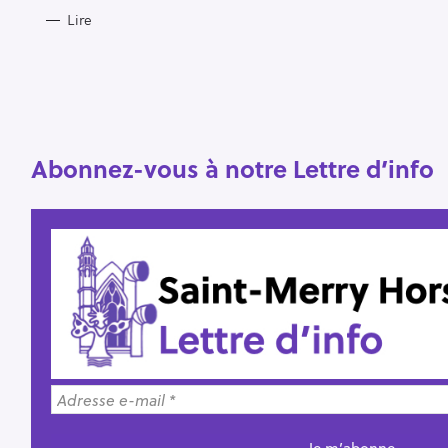
Lire
R
e
c
h
e
r
Abonnez-vous à notre Lettre d’info
Escape
c
h
e
r