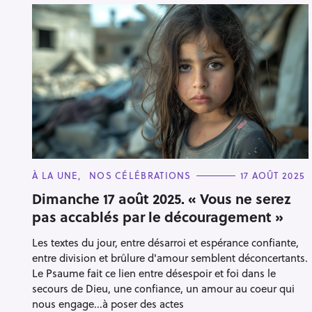
C
À LA UNE
NOS CÉLÉBRATIONS
17 AOÛT 2025
A
T
Dimanche 17 août 2025. « Vous ne serez
E
pas accablés par le découragement »
G
O
R
Les textes du jour, entre désarroi et espérance confiante,
I
E
entre division et brûlure d'amour semblent déconcertants.
S
Le Psaume fait ce lien entre désespoir et foi dans le
secours de Dieu, une confiance, un amour au coeur qui
nous engage...à poser des actes