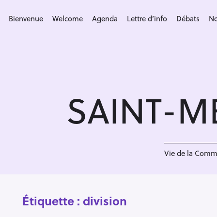
S
k
Bienvenue
Welcome
Agenda
Lettre d’info
Débats
No
i
p
t
o
c
SAINT-M
o
n
t
e
n
Vie de la Com
t
Étiquette :
division