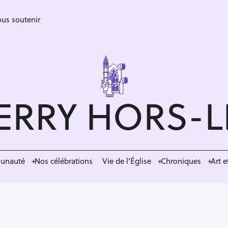
us soutenir
ERRY HORS-
munauté
Nos célébrations
Vie de l’Église
Chroniques
Art e