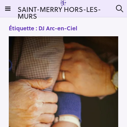
S
SAINT-MERRY HORS-LES-
k
MURS
R
i
e
c
p
Étiquette :
DJ Arc-en-Ciel
h
t
e
r
o
c
c
h
e
o
r
n
:
t
e
n
t