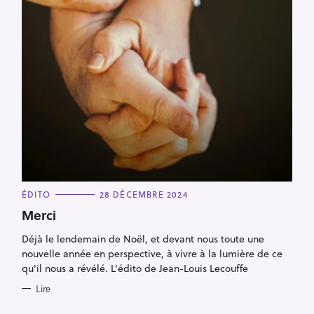
C
ÉDITO
28 DÉCEMBRE 2024
A
T
Merci
R
E
G
e
Déjà le lendemain de Noël, et devant nous toute une
O
R
c
nouvelle année en perspective, à vivre à la lumière de ce
I
E
qu'il nous a révélé. L'édito de Jean-Louis Lecouffe
h
S
e
Lire
r