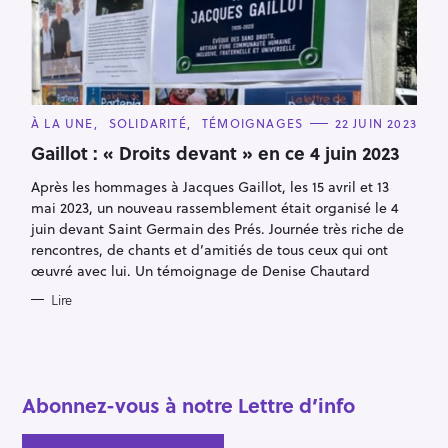
R
e
c
h
C
À LA UNE
SOLIDARITÉ
TÉMOIGNAGES
22 JUIN 2023
e
A
T
Gaillot : « Droits devant » en ce 4 juin 2023
r
E
G
c
Après les hommages à Jacques Gaillot, les 15 avril et 13
O
R
h
mai 2023, un nouveau rassemblement était organisé le 4
I
E
juin devant Saint Germain des Prés. Journée très riche de
e
S
rencontres, de chants et d’amitiés de tous ceux qui ont
r
œuvré avec lui. Un témoignage de Denise Chautard
Lire
Abonnez-vous à notre Lettre d’info