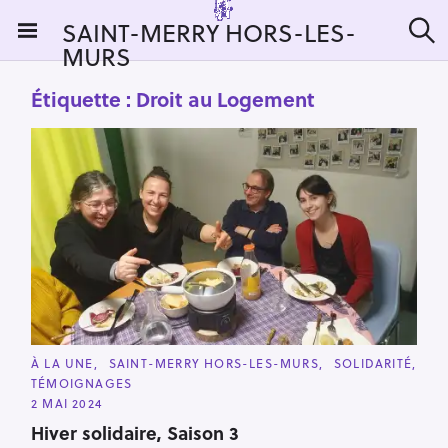
S
SAINT-MERRY HORS-LES-
k
MURS
R
i
e
c
p
Étiquette :
Droit au Logement
h
t
e
r
o
c
c
h
e
o
r
n
:
t
e
n
t
C
À LA UNE
SAINT-MERRY HORS-LES-MURS
SOLIDARITÉ
A
TÉMOIGNAGES
T
E
2 MAI 2024
G
O
Hiver solidaire, Saison 3
R