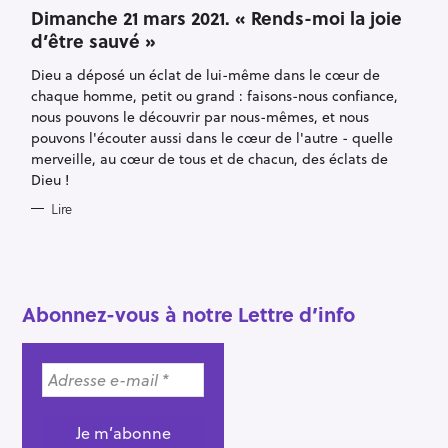
A
T
Dimanche 21 mars 2021. « Rends-moi la joie
E
d’être sauvé »
G
O
R
Dieu a déposé un éclat de lui-même dans le cœur de
I
E
chaque homme, petit ou grand : faisons-nous confiance,
S
nous pouvons le découvrir par nous-mêmes, et nous
pouvons l'écouter aussi dans le cœur de l'autre - quelle
merveille, au cœur de tous et de chacun, des éclats de
Dieu !
R
Lire
e
c
h
e
Abonnez-vous à notre Lettre d’info
r
c
h
e
r