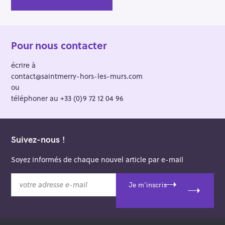
Pour nous contacter
écrire à
contact@saintmerry-hors-les-murs.com
ou
téléphoner au +33 (0)9 72 12 04 96
Suivez-nous !
Soyez informés de chaque nouvel article par e-mail
v
Je m'inscris
o
t
r
e