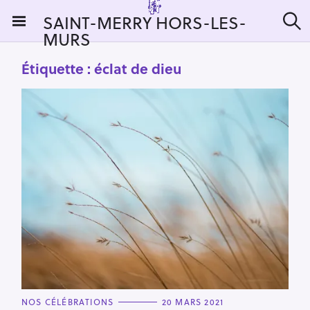
S
SAINT-MERRY HORS-LES-
k
MURS
R
i
e
c
p
Étiquette :
éclat de dieu
h
t
e
r
o
c
c
h
e
o
r
n
:
t
e
n
t
C
NOS CÉLÉBRATIONS
20 MARS 2021