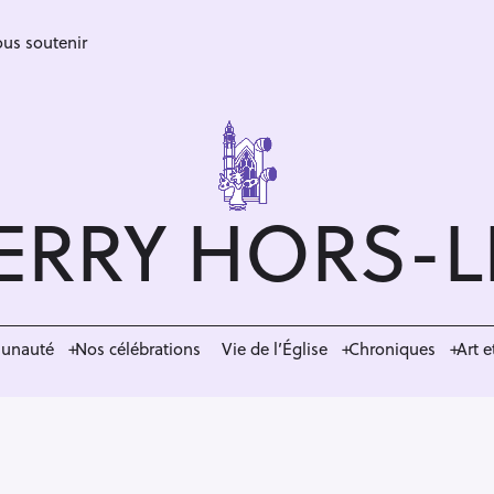
us soutenir
ERRY HORS-
munauté
Nos célébrations
Vie de l’Église
Chroniques
Art e