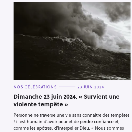
C
NOS CÉLÉBRATIONS
23 JUIN 2024
A
T
Dimanche 23 juin 2024. « Survient une
E
violente tempête »
G
O
R
Personne ne traverse une vie sans connaître des tempêtes
I
E
! il est humain d’avoir peur et de perdre confiance et,
S
comme les apôtres, d’interpeller Dieu. « Nous sommes