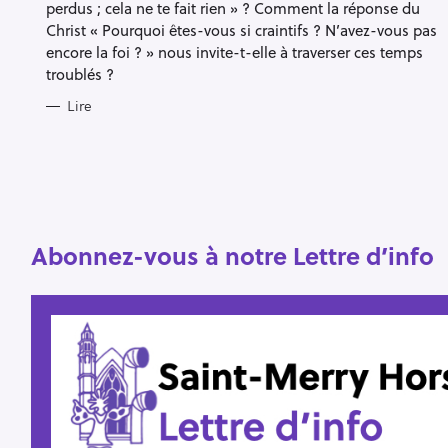
perdus ; cela ne te fait rien » ? Comment la réponse du
Christ « Pourquoi êtes-vous si craintifs ? N’avez-vous pas
encore la foi ? » nous invite-t-elle à traverser ces temps
R
troublés ?
e
Lire
c
h
e
r
Escape
c
Abonnez-vous à notre Lettre d’info
h
e
r