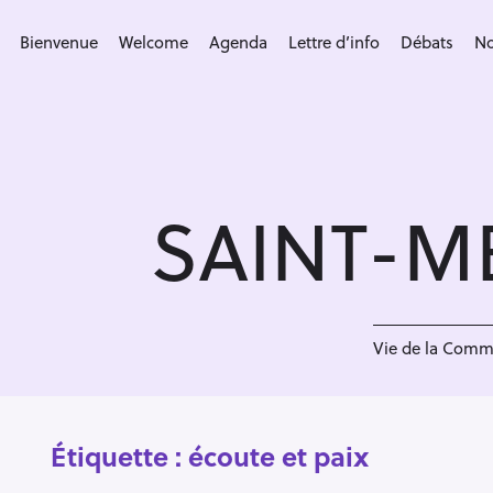
S
k
Bienvenue
Welcome
Agenda
Lettre d’info
Débats
No
i
p
t
o
c
SAINT-M
o
n
t
e
n
Vie de la Com
t
Étiquette :
écoute et paix