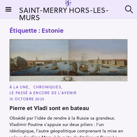
S
SAINT-MERRY HORS-LES-
k
MURS
R
i
e
c
p
Étiquette :
Estonie
h
t
e
r
o
c
c
h
e
o
r
n
:
t
e
C
À LA UNE
CHRONIQUES
n
A
LE PASSÉ A ENCORE DE L’AVENIR
T
t
E
15 OCTOBRE 2025
G
O
Pierre et Vladi sont en bateau
R
I
Obsédé par l’idée de rendre à la Russie sa grandeur,
E
S
Vladimir Poutine s’appuie sur deux piliers : l’un
idéologique, l’autre géopolitique comprenant la mise en