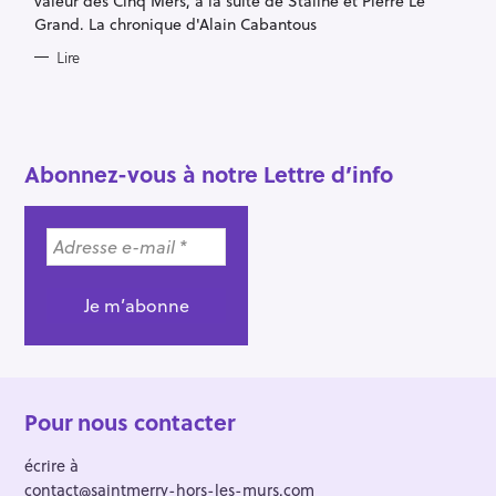
valeur des Cinq Mers, à la suite de Staline et Pierre Le
Grand. La chronique d'Alain Cabantous
Lire
R
Abonnez-vous à notre Lettre d’info
e
c
h
e
r
c
h
e
r
Pour nous contacter
écrire à
contact@saintmerry-hors-les-murs.com