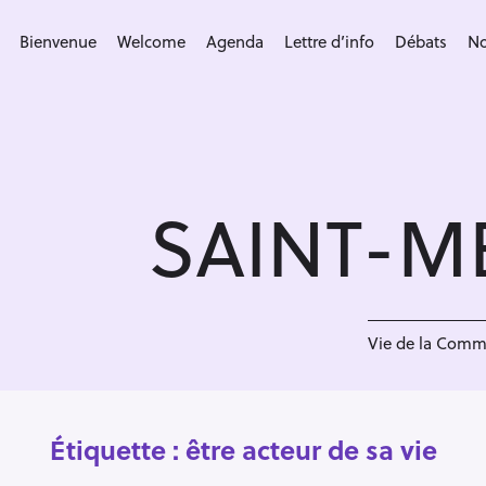
S
k
Bienvenue
Welcome
Agenda
Lettre d’info
Débats
No
i
p
t
o
c
SAINT-M
o
n
t
e
n
Vie de la Com
t
Étiquette :
être acteur de sa vie