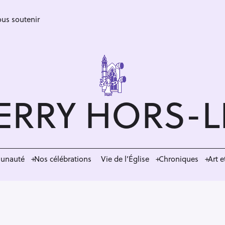
us soutenir
ERRY HORS-
munauté
Nos célébrations
Vie de l’Église
Chroniques
Art e