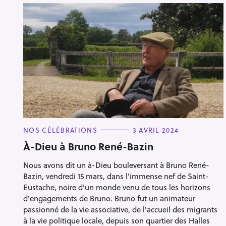
C
NOS CÉLÉBRATIONS
3 AVRIL 2024
A
T
À-Dieu à Bruno René-Bazin
E
G
Nous avons dit un à-Dieu bouleversant à Bruno René-
O
R
Bazin, vendredi 15 mars, dans l'immense nef de Saint-
I
E
Eustache, noire d'un monde venu de tous les horizons
S
d'engagements de Bruno. Bruno fut un animateur
passionné de la vie associative, de l'accueil des migrants
à la vie politique locale, depuis son quartier des Halles