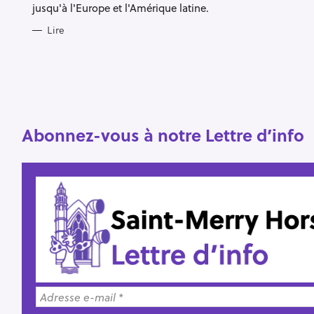
jusqu'à l'Europe et l'Amérique latine.
R
Lire
e
c
h
e
r
Abonnez-vous à notre Lettre d’info
Escape
c
h
e
r